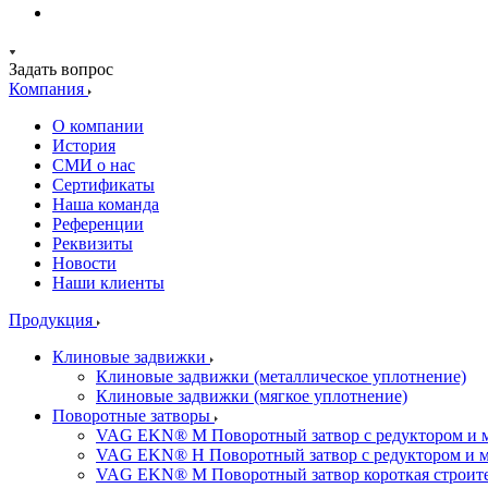
Задать вопрос
Компания
О компании
История
СМИ о нас
Cертификаты
Наша команда
Референции
Реквизиты
Новости
Наши клиенты
Продукция
Клиновые задвижки
Клиновые задвижки (металлическое уплотнение)
Клиновые задвижки (мягкое уплотнение)
Поворотные затворы
VAG EKN® M Поворотный затвор с редуктором и 
VAG EKN® H Поворотный затвор с редуктором и 
VAG EKN® M Поворотный затвор короткая строител