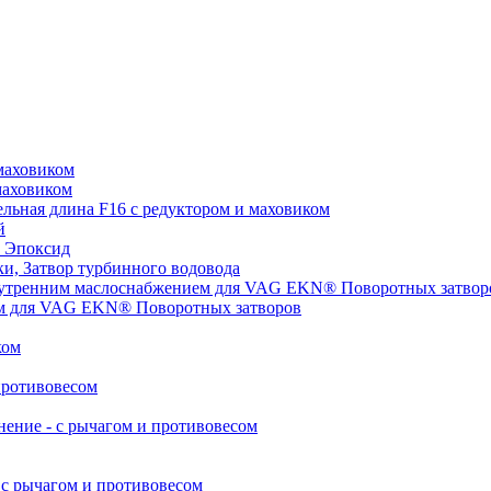
маховиком
маховиком
ьная длина F16 с редуктором и маховиком
й
 Эпоксид
, Затвор турбинного водовода
нутренним маслоснабжением для VAG EKN® Поворотных затвор
ом для VAG EKN® Поворотных затворов
ком
противовесом
ние - с рычагом и противовесом
с рычагом и противовесом