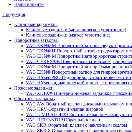
Наши клиенты
Продукция
Клиновые задвижки
Клиновые задвижки (металлическое уплотнение)
Клиновые задвижки (мягкое уплотнение)
Поворотные затворы
VAG EKN® M Поворотный затвор с редуктором и 
VAG EKN® H Поворотный затвор с редуктором и 
VAG EKN® M Поворотный затвор короткая строител
VAG CEREX®B Поворотный затвор межфланцевы
VAG EKN® M Поворотный затвор Гуммированный
VAG EKN® Поворотный затвор для гидроэнергетики
VAG HYsec PRO Гидропривод с противовесом с в
VAG HYsec Гидравлический привод с противовес
Ножевые задвижки
VAG ZETA® Шиберно-ножевая задвижка с махови
Обратные клапаны
VAG AW Обратный клапан дисковый с рычагом и 
VAG KRV Обратный клапан шаровой
VAG LIMU-STOP® Обратный клапан мягкое уплотне
VAG RETO-STOP Обратный клапан
VAG SKR Обратный клапан с наклонным седлом
VAG SKR-S Обратный клапан с наклонным седлом 