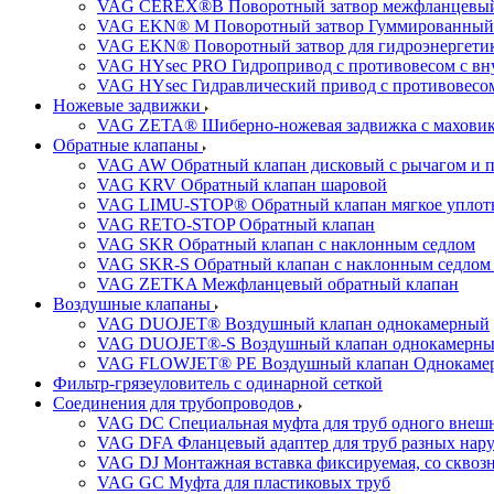
VAG CEREX®B Поворотный затвор межфланцевы
VAG EKN® M Поворотный затвор Гуммированный
VAG EKN® Поворотный затвор для гидроэнергетики
VAG HYsec PRO Гидропривод с противовесом с в
VAG HYsec Гидравлический привод с противовес
Ножевые задвижки
VAG ZETA® Шиберно-ножевая задвижка с махови
Обратные клапаны
VAG AW Обратный клапан дисковый с рычагом и 
VAG KRV Обратный клапан шаровой
VAG LIMU-STOP® Обратный клапан мягкое уплотне
VAG RETO-STOP Обратный клапан
VAG SKR Обратный клапан с наклонным седлом
VAG SKR-S Обратный клапан с наклонным седлом 
VAG ZETKA Межфланцевый обратный клапан
Воздушные клапаны
VAG DUOJET® Воздушный клапан однокамерный
VAG DUOJET®-S Воздушный клапан однокамерный
VAG FLOWJET® PE Воздушный клапан Однокаме
Фильтр-грязеуловитель с одинарной сеткой
Соединения для трубопроводов
VAG DC Специальная муфта для труб одного внешн
VAG DFA Фланцевый адаптер для труб разных нар
VAG DJ Монтажная вставка фиксируемая, со сквоз
VAG GC Муфта для пластиковых труб