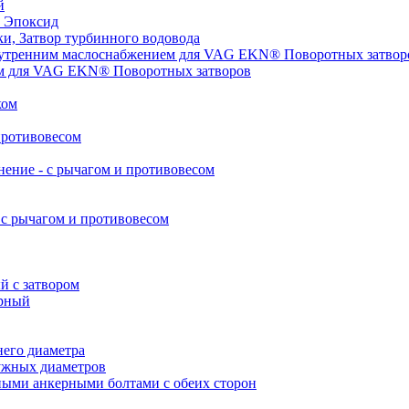
й
 Эпоксид
, Затвор турбинного водовода
нутренним маслоснабжением для VAG EKN® Поворотных затвор
ом для VAG EKN® Поворотных затворов
ком
противовесом
ние - с рычагом и противовесом
с рычагом и противовесом
 с затвором
рный
его диаметра
ужных диаметров
ными анкерными болтами с обеих сторон