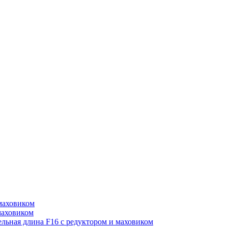
маховиком
маховиком
ьная длина F16 с редуктором и маховиком