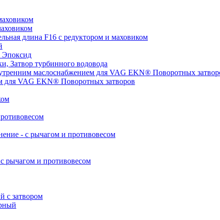
маховиком
маховиком
ьная длина F16 с редуктором и маховиком
й
 Эпоксид
, Затвор турбинного водовода
нутренним маслоснабжением для VAG EKN® Поворотных затвор
ом для VAG EKN® Поворотных затворов
ком
противовесом
ние - с рычагом и противовесом
с рычагом и противовесом
 с затвором
рный