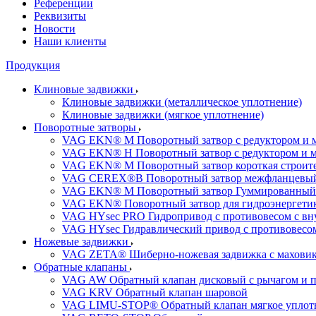
Референции
Реквизиты
Новости
Наши клиенты
Продукция
Клиновые задвижки
Клиновые задвижки (металлическое уплотнение)
Клиновые задвижки (мягкое уплотнение)
Поворотные затворы
VAG EKN® M Поворотный затвор с редуктором и 
VAG EKN® H Поворотный затвор с редуктором и 
VAG EKN® M Поворотный затвор короткая строител
VAG CEREX®B Поворотный затвор межфланцевы
VAG EKN® M Поворотный затвор Гуммированный
VAG EKN® Поворотный затвор для гидроэнергетики
VAG HYsec PRO Гидропривод с противовесом с в
VAG HYsec Гидравлический привод с противовес
Ножевые задвижки
VAG ZETA® Шиберно-ножевая задвижка с махови
Обратные клапаны
VAG AW Обратный клапан дисковый с рычагом и 
VAG KRV Обратный клапан шаровой
VAG LIMU-STOP® Обратный клапан мягкое уплотне