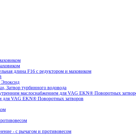
маховиком
маховиком
ьная длина F16 с редуктором и маховиком
й
 Эпоксид
, Затвор турбинного водовода
нутренним маслоснабжением для VAG EKN® Поворотных затвор
ом для VAG EKN® Поворотных затворов
ком
противовесом
ние - с рычагом и противовесом