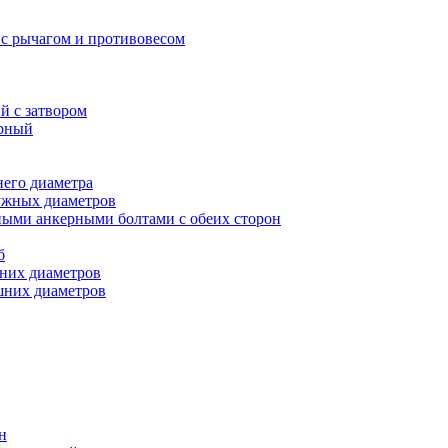
с рычагом и противовесом
 с затвором
рный
его диаметра
ужных диаметров
ными анкерными болтами с обеих сторон
б
них диаметров
шних диаметров
н