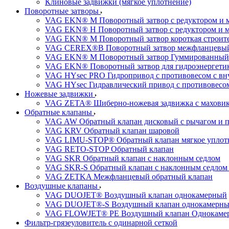
Клиновые задвижки (мягкое уплотнение)
Поворотные затворы
VAG EKN® M Поворотный затвор с редуктором и 
VAG EKN® H Поворотный затвор с редуктором и 
VAG EKN® M Поворотный затвор короткая строител
VAG CEREX®B Поворотный затвор межфланцевы
VAG EKN® M Поворотный затвор Гуммированный
VAG EKN® Поворотный затвор для гидроэнергетики
VAG HYsec PRO Гидропривод с противовесом с в
VAG HYsec Гидравлический привод с противовес
Ножевые задвижки
VAG ZETA® Шиберно-ножевая задвижка с махови
Обратные клапаны
VAG AW Обратный клапан дисковый с рычагом и 
VAG KRV Обратный клапан шаровой
VAG LIMU-STOP® Обратный клапан мягкое уплотне
VAG RETO-STOP Обратный клапан
VAG SKR Обратный клапан с наклонным седлом
VAG SKR-S Обратный клапан с наклонным седлом 
VAG ZETKA Межфланцевый обратный клапан
Воздушные клапаны
VAG DUOJET® Воздушный клапан однокамерный
VAG DUOJET®-S Воздушный клапан однокамерный
VAG FLOWJET® PE Воздушный клапан Однокаме
Фильтр-грязеуловитель с одинарной сеткой