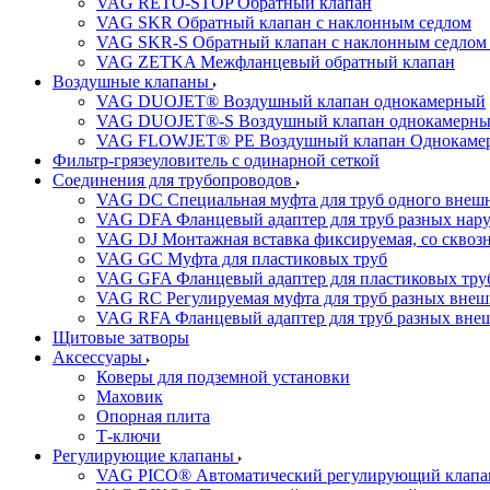
VAG RETO-STOP Обратный клапан
VAG SKR Обратный клапан с наклонным седлом
VAG SKR-S Обратный клапан с наклонным седлом 
VAG ZETKA Межфланцевый обратный клапан
Воздушные клапаны
VAG DUOJET® Воздушный клапан однокамерный
VAG DUOJET®-S Воздушный клапан однокамерный
VAG FLOWJET® PE Воздушный клапан Однокаме
Фильтр-грязеуловитель с одинарной сеткой
Соединения для трубопроводов
VAG DC Специальная муфта для труб одного внешн
VAG DFA Фланцевый адаптер для труб разных нар
VAG DJ Монтажная вставка фиксируемая, со сквоз
VAG GC Муфта для пластиковых труб
VAG GFA Фланцевый адаптер для пластиковых тру
VAG RC Регулируемая муфта для труб разных внеш
VAG RFA Фланцевый адаптер для труб разных вне
Щитовые затворы
Аксессуары
Коверы для подземной установки
Маховик
Опорная плита
Т-ключи
Регулирующие клапаны
VAG PICO® Автоматический регулирующий клапа