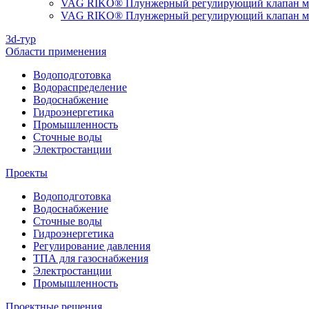
VAG RIKO® Плунжерный регулирующий клапан мо
VAG RIKO® Плунжерный регулирующий клапан мон
3d-тур
Области применения
Водоподготовка
Водораспределение
Водоснабжение
Гидроэнергетика
Промышленность
Сточные воды
Электростанции
Проекты
Водоподготовка
Водоснабжение
Сточные воды
Гидроэнергетика
Регулирование давления
ТПА для газоснабжения
Электростанции
Промышленность
Проектные решения