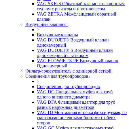
VAG SKR-S Обратный клапан с наклонным
седлом с рычагом и противовесом
VAG ZETKA Межфланцевый обратный
клапан
Воздушные клапаны
Воздушные клапаны
VAG DUOJET® Воздушный клапан
однокамерный
VAG DUOJET®-S Воздушный клапан
однокамерный с затвором
VAG FLOWJET® PE Воздушный клапан
Однокамерный
Фильтр-грязеуловитель с одинарной сеткой
Соединения для трубопроводов
Соединения для трубопроводов
VAG DC Специальная муфта для труб
одного внешнего диаметра
VAG DFA Фланцевый адаптер для труб
разных наружных диаметров
VAG DJ Монтажная вставка фиксируемая, со
сквозными анкерными болтами с обеих
сторон
VAG GC Муфта для пластиковых труб