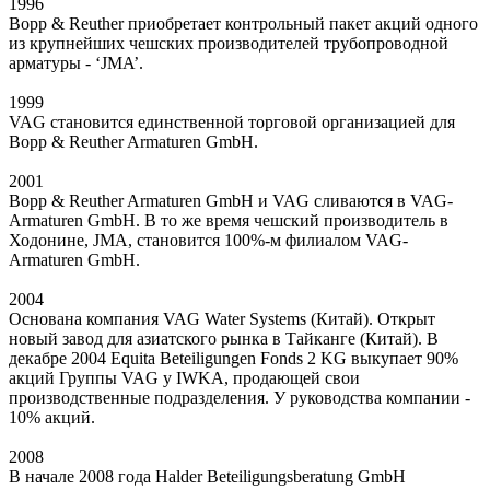
1996
Bopp & Reuther приобретает контрольный пакет акций одного
из крупнейших чешских производителей трубопроводной
арматуры - ‘JMA’.
1999
VAG становится единственной торговой организацией для
Bopp & Reuther Armaturen GmbH.
2001
Bopp & Reuther Armaturen GmbH и VAG сливаются в VAG-
Armaturen GmbH. В то же время чешский производитель в
Ходонине, JMA, становится 100%-м филиалом VAG-
Armaturen GmbH.
2004
Основана компания VAG Water Systems (Китай). Открыт
новый завод для азиатского рынка в Тайканге (Китай). В
декабре 2004 Equita Beteiligungen Fonds 2 KG выкупает 90%
акций Группы VAG у IWKA, продающей свои
производственные подразделения. У руководства компании -
10% акций.
2008
В начале 2008 года Halder Beteiligungsberatung GmbH