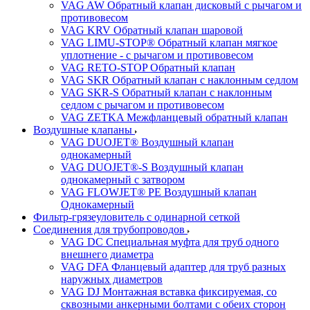
VAG AW Обратный клапан дисковый с рычагом и
противовесом
VAG KRV Обратный клапан шаровой
VAG LIMU-STOP® Обратный клапан мягкое
уплотнение - с рычагом и противовесом
VAG RETO-STOP Обратный клапан
VAG SKR Обратный клапан с наклонным седлом
VAG SKR-S Обратный клапан с наклонным
седлом с рычагом и противовесом
VAG ZETKA Межфланцевый обратный клапан
Воздушные клапаны
VAG DUOJET® Воздушный клапан
однокамерный
VAG DUOJET®-S Воздушный клапан
однокамерный с затвором
VAG FLOWJET® PE Воздушный клапан
Однокамерный
Фильтр-грязеуловитель с одинарной сеткой
Соединения для трубопроводов
VAG DC Специальная муфта для труб одного
внешнего диаметра
VAG DFA Фланцевый адаптер для труб разных
наружных диаметров
VAG DJ Монтажная вставка фиксируемая, со
сквозными анкерными болтами с обеих сторон