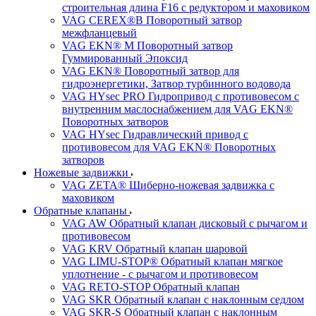
строительная длина F16 с редуктором и маховиком
VAG CEREX®B Поворотный затвор
межфланцевый
VAG EKN® M Поворотный затвор
Гуммированный Эпоксид
VAG EKN® Поворотный затвор для
гидроэнергетики, Затвор турбинного водовода
VAG HYsec PRO Гидропривод с противовесом с
внутренним маслоснабжением для VAG EKN®
Поворотных затворов
VAG HYsec Гидравлический привод с
противовесом для VAG EKN® Поворотных
затворов
Ножевые задвижки
VAG ZETA® Шиберно-ножевая задвижка с
маховиком
Обратные клапаны
VAG AW Обратный клапан дисковый с рычагом и
противовесом
VAG KRV Обратный клапан шаровой
VAG LIMU-STOP® Обратный клапан мягкое
уплотнение - с рычагом и противовесом
VAG RETO-STOP Обратный клапан
VAG SKR Обратный клапан с наклонным седлом
VAG SKR-S Обратный клапан с наклонным