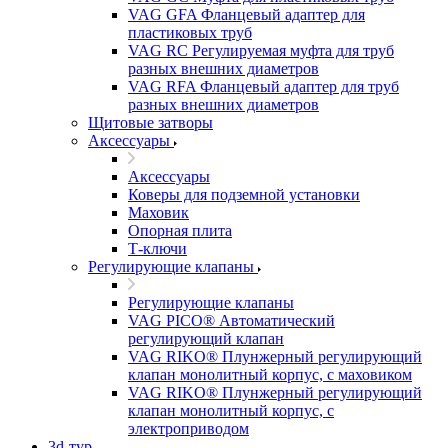
VAG GFA Фланцевый адаптер для
пластиковых труб
VAG RC Регулируемая муфта для труб
разных внешних диаметров
VAG RFA Фланцевый адаптер для труб
разных внешних диаметров
Щитовые затворы
Аксессуары
Аксессуары
Коверы для подземной установки
Маховик
Опорная плита
Т-ключи
Регулирующие клапаны
Регулирующие клапаны
VAG PICO® Автоматический
регулирующий клапан
VAG RIKO® Плунжерный регулирующий
клапан монолитный корпус, с маховиком
VAG RIKO® Плунжерный регулирующий
клапан монолитный корпус, с
электроприводом
3d-тур