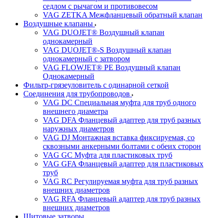
седлом с рычагом и противовесом
VAG ZETKA Межфланцевый обратный клапан
Воздушные клапаны
VAG DUOJET® Воздушный клапан
однокамерный
VAG DUOJET®-S Воздушный клапан
однокамерный с затвором
VAG FLOWJET® PE Воздушный клапан
Однокамерный
Фильтр-грязеуловитель с одинарной сеткой
Соединения для трубопроводов
VAG DC Специальная муфта для труб одного
внешнего диаметра
VAG DFA Фланцевый адаптер для труб разных
наружных диаметров
VAG DJ Монтажная вставка фиксируемая, со
сквозными анкерными болтами с обеих сторон
VAG GC Муфта для пластиковых труб
VAG GFA Фланцевый адаптер для пластиковых
труб
VAG RC Регулируемая муфта для труб разных
внешних диаметров
VAG RFA Фланцевый адаптер для труб разных
внешних диаметров
Щитовые затворы