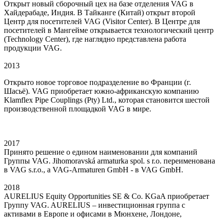
Открыт новый сборочный цех на базе отделения VAG в
Хайдерабаде, Индия. В Тайканге (Китай) открыт второй
Центр для посетителей VAG (Visitor Center). В Центре для
посетителей в Мангейме открывается технологический центр
(Technology Center), где наглядно представлена работа
продукции VAG.
2013
Открыто новое торговое подразделение во Франции (г.
Шасьё). VAG приобретает южно-африканскую компанию
Klamflex Pipe Couplings (Pty) Ltd., которая становится шестой
производственной площадкой VAG в мире.
2017
Принято решение о едином наименовании для компаний
Группы VAG. Jihomoravská armaturka spol. s r.o. переименована
в VAG s.r.o., а VAG-Armaturen GmbH - в VAG GmbH.
2018
AURELIUS Equity Opportunities SE & Co. KGaA приобретает
Группу VAG. AURELIUS – инвестиционная группа с
активами в Европе и офисами в Мюнхене, Лондоне,