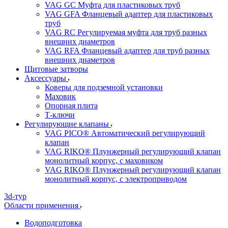
VAG GC Муфта для пластиковых труб
VAG GFA Фланцевый адаптер для пластиковых
труб
VAG RC Регулируемая муфта для труб разных
внешних диаметров
VAG RFA Фланцевый адаптер для труб разных
внешних диаметров
Щитовые затворы
Аксессуары
Коверы для подземной установки
Маховик
Опорная плита
Т-ключи
Регулирующие клапаны
VAG PICO® Автоматический регулирующий
клапан
VAG RIKO® Плунжерный регулирующий клапан
монолитный корпус, с маховиком
VAG RIKO® Плунжерный регулирующий клапан
монолитный корпус, с электроприводом
3d-тур
Области применения
Водоподготовка