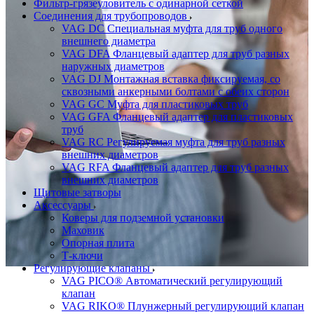
Фильтр-грязеуловитель с одинарной сеткой
Соединения для трубопроводов
VAG DC Специальная муфта для труб одного
внешнего диаметра
VAG DFA Фланцевый адаптер для труб разных
наружных диаметров
VAG DJ Монтажная вставка фиксируемая, со
сквозными анкерными болтами с обеих сторон
VAG GC Муфта для пластиковых труб
VAG GFA Фланцевый адаптер для пластиковых
труб
VAG RC Регулируемая муфта для труб разных
внешних диаметров
VAG RFA Фланцевый адаптер для труб разных
внешних диаметров
Щитовые затворы
Аксессуары
Коверы для подземной установки
Маховик
Опорная плита
Т-ключи
Регулирующие клапаны
VAG PICO® Автоматический регулирующий
клапан
VAG RIKO® Плунжерный регулирующий клапан