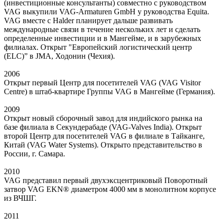
(инвестиционные консультанты) совместно с руководством
VAG выкупили VAG-Armaturen GmbH у руководства Equita.
VAG вместе с Halder планирует дальше развивать
международные связи в течение нескольких лет и сделать
определенные инвестиции и в Мангейме, и в зарубежных
филиалах. Открыт "Европейский логистический центр
(ELC)” в JMA, Ходонин (Чехия).
2006
Открыт первый Центр для посетителей VAG (VAG Visitor
Centre) в штаб-квартире Группы VAG в Мангейме (Германия).
2009
Открыт новый сборочный завод для индийского рынка на
базе филиала в Секундерабаде (VAG-Valves India). Открыт
второй Центр для посетителей VAG в филиале в Тайканге,
Китай (VAG Water Systems). Открыто представительство в
России, г. Самара.
2010
VAG представил первый двухэксцентриковый Поворотный
затвор VAG EKN® диаметром 4000 мм в монолитном корпусе
из ВЧШГ.
2011