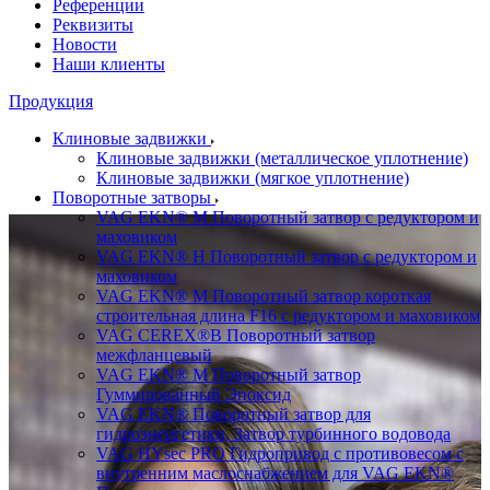
Референции
Реквизиты
Новости
Наши клиенты
Продукция
Клиновые задвижки
Клиновые задвижки (металлическое уплотнение)
Клиновые задвижки (мягкое уплотнение)
Поворотные затворы
VAG EKN® M Поворотный затвор с редуктором и
маховиком
VAG EKN® H Поворотный затвор с редуктором и
маховиком
VAG EKN® M Поворотный затвор короткая
строительная длина F16 с редуктором и маховиком
VAG CEREX®B Поворотный затвор
межфланцевый
VAG EKN® M Поворотный затвор
Гуммированный Эпоксид
VAG EKN® Поворотный затвор для
гидроэнергетики, Затвор турбинного водовода
VAG HYsec PRO Гидропривод с противовесом с
внутренним маслоснабжением для VAG EKN®