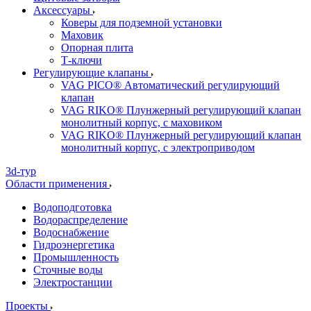
Аксессуары
Коверы для подземной установки
Маховик
Опорная плита
Т-ключи
Регулирующие клапаны
VAG PICO® Автоматический регулирующий
клапан
VAG RIKO® Плунжерный регулирующий клапан
монолитный корпус, с маховиком
VAG RIKO® Плунжерный регулирующий клапан
монолитный корпус, с электроприводом
3d-тур
Области применения
Водоподготовка
Водораспределение
Водоснабжение
Гидроэнергетика
Промышленность
Сточные воды
Электростанции
Проекты