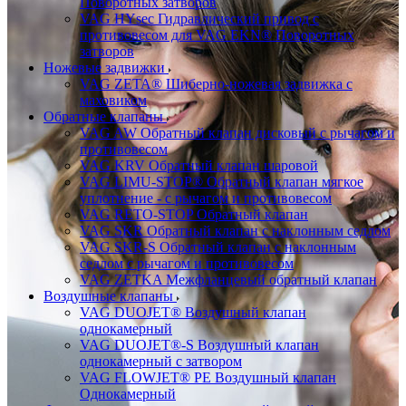
Поворотных затворов
VAG HYsec Гидравлический привод с
противовесом для VAG EKN® Поворотных
затворов
Ножевые задвижки
VAG ZETA® Шиберно-ножевая задвижка с
маховиком
Обратные клапаны
VAG AW Обратный клапан дисковый с рычагом и
противовесом
VAG KRV Обратный клапан шаровой
VAG LIMU-STOP® Обратный клапан мягкое
уплотнение - с рычагом и противовесом
VAG RETO-STOP Обратный клапан
VAG SKR Обратный клапан с наклонным седлом
VAG SKR-S Обратный клапан с наклонным
седлом с рычагом и противовесом
VAG ZETKA Межфланцевый обратный клапан
Воздушные клапаны
VAG DUOJET® Воздушный клапан
однокамерный
VAG DUOJET®-S Воздушный клапан
однокамерный с затвором
VAG FLOWJET® PE Воздушный клапан
Однокамерный