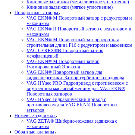
Клиновые задвижки (металлическое уплотнение)
Клиновые задвижки (мягкое уплотнение)
Поворотные затворы
VAG EKN® M Поворотный затвор с редуктором и
маховиком
VAG EKN® H Поворотный затвор с редуктором и
маховиком
VAG EKN® M Поворотный затвор короткая
строительная длина F16 с редуктором и маховиком
VAG CEREX®B Поворотный затвор
межфланцевый
VAG EKN® M Поворотный затвор
Гуммированный Эпоксид
VAG EKN® Поворотный затвор для
гидроэнергетики, Затвор турбинного водовода
VAG HYsec PRO Гидропривод с противовесом с
внутренним маслоснабжением для VAG EKN®
Поворотных затворов
VAG HYsec Гидравлический привод с
противовесом для VAG EKN® Поворотных
затворов
Ножевые задвижки
VAG ZETA® Шиберно-ножевая задвижка с
маховиком
Обратные клапаны