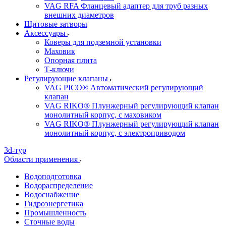
VAG RFA Фланцевый адаптер для труб разных
внешних диаметров
Щитовые затворы
Аксессуары
Коверы для подземной установки
Маховик
Опорная плита
Т-ключи
Регулирующие клапаны
VAG PICO® Автоматический регулирующий
клапан
VAG RIKO® Плунжерный регулирующий клапан
монолитный корпус, с маховиком
VAG RIKO® Плунжерный регулирующий клапан
монолитный корпус, с электроприводом
3d-тур
Области применения
Водоподготовка
Водораспределение
Водоснабжение
Гидроэнергетика
Промышленность
Сточные воды