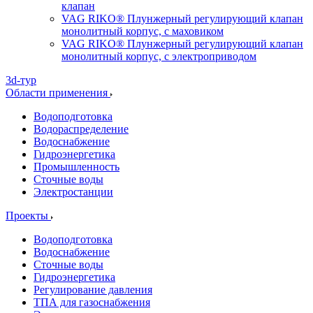
клапан
VAG RIKO® Плунжерный регулирующий клапан
монолитный корпус, с маховиком
VAG RIKO® Плунжерный регулирующий клапан
монолитный корпус, с электроприводом
3d-тур
Области применения
Водоподготовка
Водораспределение
Водоснабжение
Гидроэнергетика
Промышленность
Сточные воды
Электростанции
Проекты
Водоподготовка
Водоснабжение
Сточные воды
Гидроэнергетика
Регулирование давления
ТПА для газоснабжения