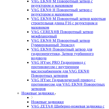
VAG EKN® M Поворотный затвор с
редуктором и маховиком
VAG EKN® H Поворотный затвор с
редуктором и маховиком
VAG EKN® M Поворотный затвор короткая
строительная длина F16 с редуктором и
маховиком
VAG CEREX®B Поворотный затвор
межфланцевый
VAG EKN® M Поворотный затвор
Гуммированный Эпоксид
VAG EKN® Поворотный затвор для
гидроэнергетики, Затвор турбинного
водовода
VAG HYsec PRO Гидропривод с
противовесом с внутренним
маслоснабжением для VAG EKN®
Поворотных затворов
VAG HYsec Гидравлический привод с
противовесом для VAG EKN® Поворотных
затворов
Ножевые задвижки
Ножевые задвижки
VAG ZETA® Шиберно-ножевая задвижка с