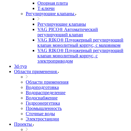
Опорная плита
Т-ключи
Регулирующие клапаны
Регулирующие клапаны
VAG PICO® Автоматический
регулирующий клапан
VAG RIKO® Плунжерный регулирующий
клапан монолитный корпус, с маховиком
VAG RIKO® Плунжерный регулирующий
клапан монолитный корпус, с
электроприводом
3d-тур
Области применения
Области применения
Водоподготовка
Водораспределение
Водоснабжение
Гидроэнергетика
Промышленность
Сточные воды
Электростанции
Проекты