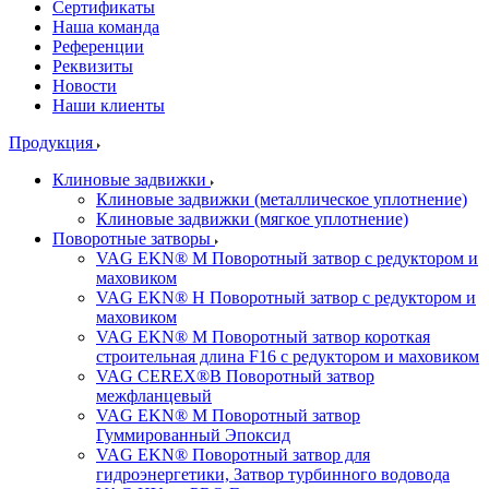
Cертификаты
Наша команда
Референции
Реквизиты
Новости
Наши клиенты
Продукция
Клиновые задвижки
Клиновые задвижки (металлическое уплотнение)
Клиновые задвижки (мягкое уплотнение)
Поворотные затворы
VAG EKN® M Поворотный затвор с редуктором и
маховиком
VAG EKN® H Поворотный затвор с редуктором и
маховиком
VAG EKN® M Поворотный затвор короткая
строительная длина F16 с редуктором и маховиком
VAG CEREX®B Поворотный затвор
межфланцевый
VAG EKN® M Поворотный затвор
Гуммированный Эпоксид
VAG EKN® Поворотный затвор для
гидроэнергетики, Затвор турбинного водовода