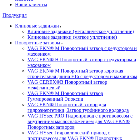
Наши клиенты
Продукция
Клиновые задвижки
Клиновые задвижки (металлическое уплотнение)
Клиновые задвижки (мягкое уплотнение)
Поворотные затворы
VAG EKN® M Поворотный затвор с редуктором и
маховиком
VAG EKN® H Поворотный затвор с редуктором и
маховиком
VAG EKN® M Поворотный затвор короткая
строительная длина F16 с редуктором и маховиком
VAG CEREX®B Поворотный затвор
межфланцевый
VAG EKN® M Поворотный затвор
Гуммированный Эпоксид
VAG EKN® Поворотный затвор для
гидроэнергетики, Затвор турбинного водовода
VAG HYsec PRO Гидропривод с противовесом с
внутренним маслоснабжением для VAG EKN®
Поворотных затворов
VAG HYsec Гидравлический привод с
противовесом для VAG EKN® Поворотных