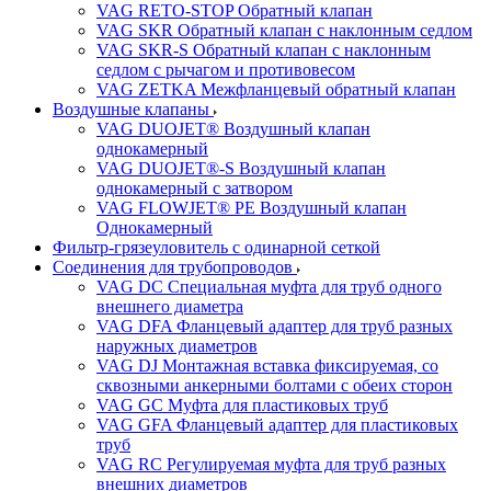
VAG RETO-STOP Обратный клапан
VAG SKR Обратный клапан с наклонным седлом
VAG SKR-S Обратный клапан с наклонным
седлом с рычагом и противовесом
VAG ZETKA Межфланцевый обратный клапан
Воздушные клапаны
VAG DUOJET® Воздушный клапан
однокамерный
VAG DUOJET®-S Воздушный клапан
однокамерный с затвором
VAG FLOWJET® PE Воздушный клапан
Однокамерный
Фильтр-грязеуловитель с одинарной сеткой
Соединения для трубопроводов
VAG DC Специальная муфта для труб одного
внешнего диаметра
VAG DFA Фланцевый адаптер для труб разных
наружных диаметров
VAG DJ Монтажная вставка фиксируемая, со
сквозными анкерными болтами с обеих сторон
VAG GC Муфта для пластиковых труб
VAG GFA Фланцевый адаптер для пластиковых
труб
VAG RC Регулируемая муфта для труб разных
внешних диаметров