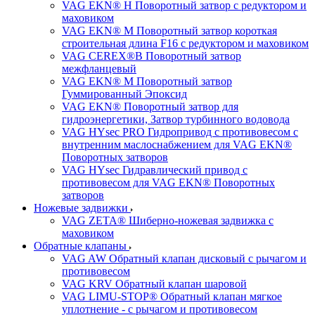
VAG EKN® H Поворотный затвор с редуктором и
маховиком
VAG EKN® M Поворотный затвор короткая
строительная длина F16 с редуктором и маховиком
VAG CEREX®B Поворотный затвор
межфланцевый
VAG EKN® M Поворотный затвор
Гуммированный Эпоксид
VAG EKN® Поворотный затвор для
гидроэнергетики, Затвор турбинного водовода
VAG HYsec PRO Гидропривод с противовесом с
внутренним маслоснабжением для VAG EKN®
Поворотных затворов
VAG HYsec Гидравлический привод с
противовесом для VAG EKN® Поворотных
затворов
Ножевые задвижки
VAG ZETA® Шиберно-ножевая задвижка с
маховиком
Обратные клапаны
VAG AW Обратный клапан дисковый с рычагом и
противовесом
VAG KRV Обратный клапан шаровой
VAG LIMU-STOP® Обратный клапан мягкое
уплотнение - с рычагом и противовесом