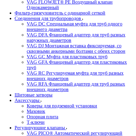
VAG FLOWJET® PE Воздушный клапан
Однокамерный
Фильтр-грязеуловитель с одинарной сеткой
Соединения для трубопроводов
VAG DC Специальная муфта для труб одного
внешнего диаметра
VAG DFA Фланцевый адаптер для труб разных
наружных диаметров
VAG DJ Монтажная вставка фиксируемая, со
сквозными анкерными болтами с обеих сторон
VAG GC Муфта для пластиковых труб
VAG GFA Фланцевый адаптер для пластиковых
труб
VAG RC Регулируемая муфта для труб разных
внешних диаметров
VAG RFA Фланцевый адаптер для труб разных
внешних диаметров
Щитовые затворы
Аксессуары
Коверы для подземной установки
Маховик
Опорная плита
Т-ключи
Регулирующие клапаны
VAG PICO® Автоматический регулирующий