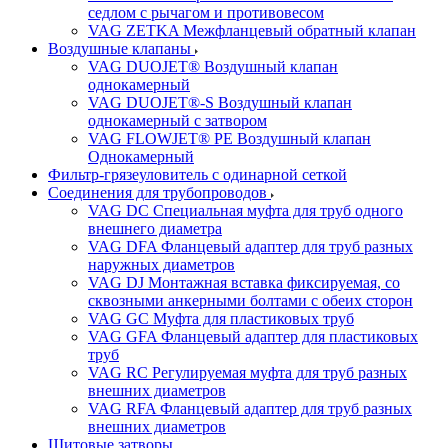
седлом с рычагом и противовесом
VAG ZETKA Межфланцевый обратный клапан
Воздушные клапаны
VAG DUOJET® Воздушный клапан
однокамерный
VAG DUOJET®-S Воздушный клапан
однокамерный с затвором
VAG FLOWJET® PE Воздушный клапан
Однокамерный
Фильтр-грязеуловитель с одинарной сеткой
Соединения для трубопроводов
VAG DC Специальная муфта для труб одного
внешнего диаметра
VAG DFA Фланцевый адаптер для труб разных
наружных диаметров
VAG DJ Монтажная вставка фиксируемая, со
сквозными анкерными болтами с обеих сторон
VAG GC Муфта для пластиковых труб
VAG GFA Фланцевый адаптер для пластиковых
труб
VAG RC Регулируемая муфта для труб разных
внешних диаметров
VAG RFA Фланцевый адаптер для труб разных
внешних диаметров
Щитовые затворы