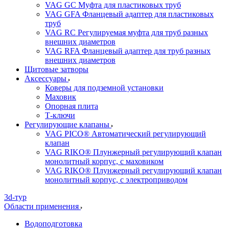
VAG GC Муфта для пластиковых труб
VAG GFA Фланцевый адаптер для пластиковых
труб
VAG RC Регулируемая муфта для труб разных
внешних диаметров
VAG RFA Фланцевый адаптер для труб разных
внешних диаметров
Щитовые затворы
Аксессуары
Коверы для подземной установки
Маховик
Опорная плита
Т-ключи
Регулирующие клапаны
VAG PICO® Автоматический регулирующий
клапан
VAG RIKO® Плунжерный регулирующий клапан
монолитный корпус, с маховиком
VAG RIKO® Плунжерный регулирующий клапан
монолитный корпус, с электроприводом
3d-тур
Области применения
Водоподготовка