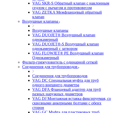
VAG SKR-S Обратный клапан с наклонным
седлом с рычагом и противовесом
VAG ZETKA Межфланцевый обратный
клапан
Воздушные клапаны
Воздушные клапаны
VAG DUOJET® Воздушный клапан
однокамерный
VAG DUOJET®-S Воздушный клапан
однокамерный с затвором
VAG FLOWJET® PE Воздушный клапан
Однокамерный
Фильтр-грязеуловитель с одинарной сеткой
Соединения для трубопроводов
Соединения для трубопроводов
VAG DC Специальная муфта для труб
одного внешнего диаметра
VAG DFA Фланцевый адаптер для труб
разных наружных диаметров
VAG DJ Монтажная вставка фиксируемая, со
сквозными анкерными болтами с обеих
сторон
VAG GC Муфта для пластиковых труб