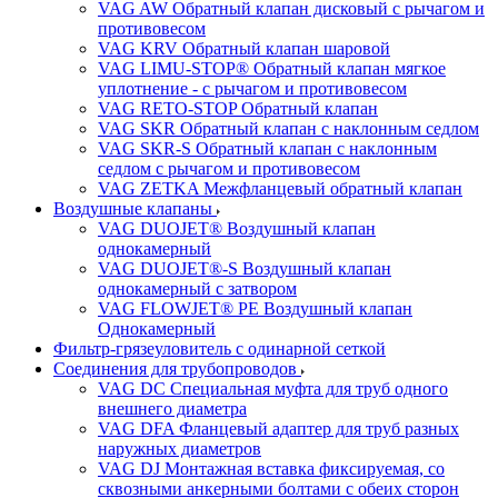
VAG AW Обратный клапан дисковый с рычагом и
противовесом
VAG KRV Обратный клапан шаровой
VAG LIMU-STOP® Обратный клапан мягкое
уплотнение - с рычагом и противовесом
VAG RETO-STOP Обратный клапан
VAG SKR Обратный клапан с наклонным седлом
VAG SKR-S Обратный клапан с наклонным
седлом с рычагом и противовесом
VAG ZETKA Межфланцевый обратный клапан
Воздушные клапаны
VAG DUOJET® Воздушный клапан
однокамерный
VAG DUOJET®-S Воздушный клапан
однокамерный с затвором
VAG FLOWJET® PE Воздушный клапан
Однокамерный
Фильтр-грязеуловитель с одинарной сеткой
Соединения для трубопроводов
VAG DC Специальная муфта для труб одного
внешнего диаметра
VAG DFA Фланцевый адаптер для труб разных
наружных диаметров
VAG DJ Монтажная вставка фиксируемая, со
сквозными анкерными болтами с обеих сторон