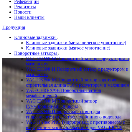
Референции
Реквизиты
Новости
Наши клиенты
Продукция
Клиновые задвижки
Клиновые задвижки (металлическое уплотнение)
Клиновые задвижки (мягкое уплотнение)
Поворотные затворы
VAG EKN® M Поворотный затвор с редуктором и
маховиком
VAG EKN® H Поворотный затвор с редуктором и
маховиком
VAG EKN® M Поворотный затвор короткая
строительная длина F16 с редуктором и маховиком
VAG CEREX®B Поворотный затвор
межфланцевый
VAG EKN® M Поворотный затвор
Гуммированный Эпоксид
VAG EKN® Поворотный затвор для
гидроэнергетики, Затвор турбинного водовода
VAG HYsec PRO Гидропривод с противовесом с
внутренним маслоснабжением для VAG EKN®