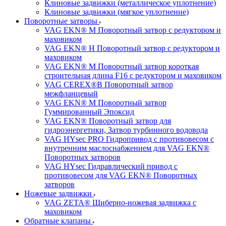
Клиновые задвижки (металлическое уплотнение)
Клиновые задвижки (мягкое уплотнение)
Поворотные затворы
VAG EKN® M Поворотный затвор с редуктором и
маховиком
VAG EKN® H Поворотный затвор с редуктором и
маховиком
VAG EKN® M Поворотный затвор короткая
строительная длина F16 с редуктором и маховиком
VAG CEREX®B Поворотный затвор
межфланцевый
VAG EKN® M Поворотный затвор
Гуммированный Эпоксид
VAG EKN® Поворотный затвор для
гидроэнергетики, Затвор турбинного водовода
VAG HYsec PRO Гидропривод с противовесом с
внутренним маслоснабжением для VAG EKN®
Поворотных затворов
VAG HYsec Гидравлический привод с
противовесом для VAG EKN® Поворотных
затворов
Ножевые задвижки
VAG ZETA® Шиберно-ножевая задвижка с
маховиком
Обратные клапаны