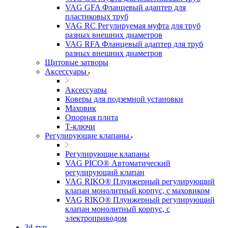
VAG GFA Фланцевый адаптер для
пластиковых труб
VAG RC Регулируемая муфта для труб
разных внешних диаметров
VAG RFA Фланцевый адаптер для труб
разных внешних диаметров
Щитовые затворы
Аксессуары
Аксессуары
Коверы для подземной установки
Маховик
Опорная плита
Т-ключи
Регулирующие клапаны
Регулирующие клапаны
VAG PICO® Автоматический
регулирующий клапан
VAG RIKO® Плунжерный регулирующий
клапан монолитный корпус, с маховиком
VAG RIKO® Плунжерный регулирующий
клапан монолитный корпус, с
электроприводом
3d-тур