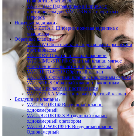
Поворотных затворов
VAG HYsec Гидравлический привод с
противовесом для VAG EKN® Поворотных
затворов
Ножевые задвижки
VAG ZETA® Шиберно-ножевая задвижка с
маховиком
Обратные клапаны
VAG AW Обратный клапан дисковый с рычагом и
противовесом
VAG KRV Обратный клапан шаровой
VAG LIMU-STOP® Обратный клапан мягкое
уплотнение - с рычагом и противовесом
VAG RETO-STOP Обратный клапан
VAG SKR Обратный клапан с наклонным седлом
VAG SKR-S Обратный клапан с наклонным
седлом с рычагом и противовесом
VAG ZETKA Межфланцевый обратный клапан
Воздушные клапаны
VAG DUOJET® Воздушный клапан
однокамерный
VAG DUOJET®-S Воздушный клапан
однокамерный с затвором
VAG FLOWJET® PE Воздушный клапан
Однокамерный