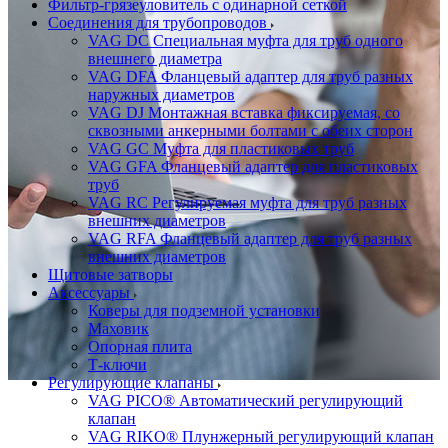
Фильтр-грязеуловитель с одинарной сеткой
Соединения для трубопроводов
VAG DC Специальная муфта для труб одного
внешнего диаметра
VAG DFA Фланцевый адаптер для труб разных
наружных диаметров
VAG DJ Монтажная вставка фиксируемая, со
сквозными анкерными болтами с обеих сторон
VAG GC Муфта для пластиковых труб
VAG GFA Фланцевый адаптер для пластиковых
труб
VAG RC Регулируемая муфта для труб разных
внешних диаметров
VAG RFA Фланцевый адаптер для труб разных
внешних диаметров
Щитовые затворы
Аксессуары
Коверы для подземной установки
Маховик
Опорная плита
Т-ключи
Регулирующие клапаны
VAG PICO® Автоматический регулирующий
клапан
VAG RIKO® Плунжерный регулирующий клапан