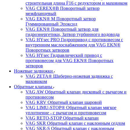
строительная длина F16 с редуктором и маховиком
VAG CEREX®B Поворотный затвор
межфланцевый
VAG EKN® M Поворотный затвор
Гуммированный Эпоксид
VAG EKN® Поворотный затвор для
гидроэнергетики, Затвор турбинного водовода
VAG HYsec PRO Гидропривод с противовесом с
внутренним маслоснабжением для VAG EKN®
Поворотных затворов
VAG HYsec Гидравлический привод с
противовесом для VAG EKN® Поворотных
затворов
Ножевые задвижки
VAG ZETA® Шиберно-ножевая задвижка с
маховиком
Обратные клапаны
VAG AW Обратный клапан дисковый с рычагом и
противовесом
VAG KRV Обратный клапан шаровой
VAG LIMU-STOP® Обратный клапан мягкое
уплотнение - с рычагом и противовесом
VAG RETO-STOP Обратный клапан
VAG SKR Обратный клапан с наклонным седлом
VAG SKR-S Обратный клапан с наклонным