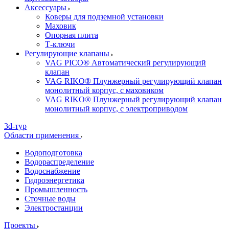
Аксессуары
Коверы для подземной установки
Маховик
Опорная плита
Т-ключи
Регулирующие клапаны
VAG PICO® Автоматический регулирующий
клапан
VAG RIKO® Плунжерный регулирующий клапан
монолитный корпус, с маховиком
VAG RIKO® Плунжерный регулирующий клапан
монолитный корпус, с электроприводом
3d-тур
Области применения
Водоподготовка
Водораспределение
Водоснабжение
Гидроэнергетика
Промышленность
Сточные воды
Электростанции
Проекты