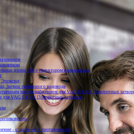
маховиком
маховиком
ьная длина F16 с редуктором и маховиком
й
 Эпоксид
, Затвор турбинного водовода
нутренним маслоснабжением для VAG EKN® Поворотных затвор
ом для VAG EKN® Поворотных затворов
ком
противовесом
ние - с рычагом и противовесом