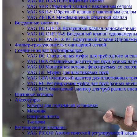
VAG RETO-STOP Обратный клапан
VAG SKR Обратный клапан с наклонным седлом
VAG SKR-S Обратный клапан с наклонным седлом 
VAG ZETKA Межфланцевый обратный клапан
Воздушные клапаны
VAG DUOJET® Воздушный клапан однокамерный
VAG DUOJET®-S Воздушный клапан однокамерный
VAG FLOWJET® PE Воздушный клапан Однокаме
Фильтр-грязеуловитель с одинарной сеткой
Соединения для трубопроводов
VAG DC Специальная муфта для труб одного внешн
VAG DFA Фланцевый адаптер для труб разных нар
VAG DJ Монтажная вставка фиксируемая, со сквоз
VAG GC Муфта для пластиковых труб
VAG GFA Фланцевый адаптер для пластиковых тру
VAG RC Регулируемая муфта для труб разных внеш
VAG RFA Фланцевый адаптер для труб разных вне
Щитовые затворы
Аксессуары
Коверы для подземной установки
Маховик
Опорная плита
Т-ключи
Регулирующие клапаны
VAG PICO® Автоматический регулирующий клапа