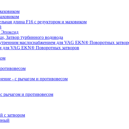
маховиком
маховиком
ьная длина F16 с редуктором и маховиком
й
 Эпоксид
, Затвор турбинного водовода
нутренним маслоснабжением для VAG EKN® Поворотных затвор
ом для VAG EKN® Поворотных затворов
ком
противовесом
ние - с рычагом и противовесом
с рычагом и противовесом
 с затвором
рный