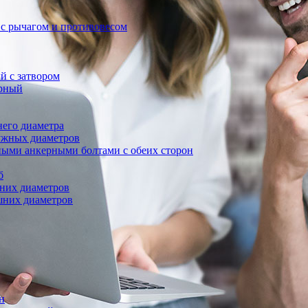
с рычагом и противовесом
 с затвором
рный
его диаметра
ужных диаметров
ными анкерными болтами с обеих сторон
б
них диаметров
шних диаметров
н