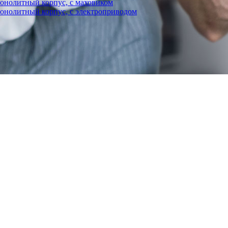
нолитный корпус, с маховиком
олитный корпус, с электроприводом