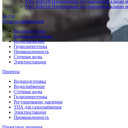
VAG RIKO® Плунжерный регулирующий клапан мо
VAG RIKO® Плунжерный регулирующий клапан мон
3d-тур
Области применения
Водоподготовка
Водораспределение
Водоснабжение
Гидроэнергетика
Промышленность
Сточные воды
Электростанции
Проекты
Водоподготовка
Водоснабжение
Сточные воды
Гидроэнергетика
Регулирование давления
ТПА для газоснабжения
Электростанции
Промышленность
Проектные решения