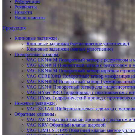
Референции
Реквизиты
Новости
Наши клиенты
Продукция
Клиновые задвижки
Клиновые задвижки (металлическое уплотнение)
Клиновые задвижки (мягкое уплотнение)
Поворотные затворы
VAG EKN® M Поворотный затвор с редуктором и 
VAG EKN® H Поворотный затвор с редуктором и 
VAG EKN® M Поворотный затвор короткая строител
VAG CEREX®B Поворотный затвор межфланцевы
VAG EKN® M Поворотный затвор Гуммированный
VAG EKN® Поворотный затвор для гидроэнергетики
VAG HYsec PRO Гидропривод с противовесом с в
VAG HYsec Гидравлический привод с противовес
Ножевые задвижки
VAG ZETA® Шиберно-ножевая задвижка с махови
Обратные клапаны
VAG AW Обратный клапан дисковый с рычагом и 
VAG KRV Обратный клапан шаровой
VAG LIMU-STOP® Обратный клапан мягкое уплотне