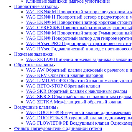
Клиновые задвижки (мягкое уплотнение)
Поворотные затворы
VAG EKN® M Поворотный затвор с редуктором и 
VAG EKN® H Поворотный затвор с редуктором и 
VAG EKN® M Поворотный затвор короткая строител
VAG CEREX®B Поворотный затвор межфланцевы
VAG EKN® M Поворотный затвор Гуммированный
VAG EKN® Поворотный затвор для гидроэнергетики
VAG HYsec PRO Гидропривод с противовесом с в
VAG HYsec Гидравлический привод с противовес
Ножевые задвижки
VAG ZETA® Шиберно-ножевая задвижка с махови
Обратные клапаны
VAG AW Обратный клапан дисковый с рычагом и 
VAG KRV Обратный клапан шаровой
VAG LIMU-STOP® Обратный клапан мягкое уплотне
VAG RETO-STOP Обратный клапан
VAG SKR Обратный клапан с наклонным седлом
VAG SKR-S Обратный клапан с наклонным седлом 
VAG ZETKA Межфланцевый обратный клапан
Воздушные клапаны
VAG DUOJET® Воздушный клапан однокамерный
VAG DUOJET®-S Воздушный клапан однокамерный
VAG FLOWJET® PE Воздушный клапан Однокаме
Фильтр-грязеуловитель с одинарной сеткой