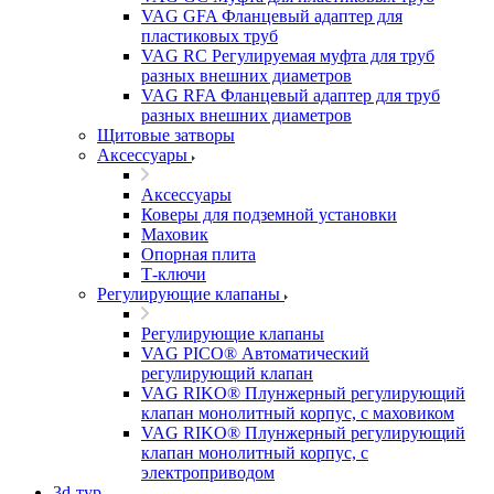
VAG GFA Фланцевый адаптер для
пластиковых труб
VAG RC Регулируемая муфта для труб
разных внешних диаметров
VAG RFA Фланцевый адаптер для труб
разных внешних диаметров
Щитовые затворы
Аксессуары
Аксессуары
Коверы для подземной установки
Маховик
Опорная плита
Т-ключи
Регулирующие клапаны
Регулирующие клапаны
VAG PICO® Автоматический
регулирующий клапан
VAG RIKO® Плунжерный регулирующий
клапан монолитный корпус, с маховиком
VAG RIKO® Плунжерный регулирующий
клапан монолитный корпус, с
электроприводом
3d-тур