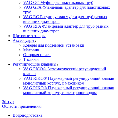
VAG GC Муфта для пластиковых труб
VAG GFA Фланцевый адаптер для пластиковых
труб
VAG RC Регулируемая муфта для труб разных
внешних диаметров
VAG RFA Фланцевый адаптер для труб разных
внешних диаметров
Щитовые затворы
Аксессуары
Коверы для подземной установки
Маховик
Опорная плита
Т-ключи
Регулирующие клапаны
VAG PICO® Автоматический регулирующий
клапан
VAG RIKO® Плунжерный регулирующий клапан
монолитный корпус, с маховиком
VAG RIKO® Плунжерный регулирующий клапан
монолитный корпус, с электроприводом
3d-тур
Области применения
Водоподготовка