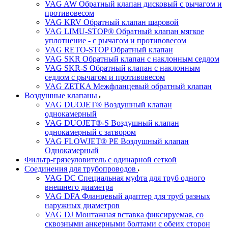
VAG AW Обратный клапан дисковый с рычагом и
противовесом
VAG KRV Обратный клапан шаровой
VAG LIMU-STOP® Обратный клапан мягкое
уплотнение - с рычагом и противовесом
VAG RETO-STOP Обратный клапан
VAG SKR Обратный клапан с наклонным седлом
VAG SKR-S Обратный клапан с наклонным
седлом с рычагом и противовесом
VAG ZETKA Межфланцевый обратный клапан
Воздушные клапаны
VAG DUOJET® Воздушный клапан
однокамерный
VAG DUOJET®-S Воздушный клапан
однокамерный с затвором
VAG FLOWJET® PE Воздушный клапан
Однокамерный
Фильтр-грязеуловитель с одинарной сеткой
Соединения для трубопроводов
VAG DC Специальная муфта для труб одного
внешнего диаметра
VAG DFA Фланцевый адаптер для труб разных
наружных диаметров
VAG DJ Монтажная вставка фиксируемая, со
сквозными анкерными болтами с обеих сторон