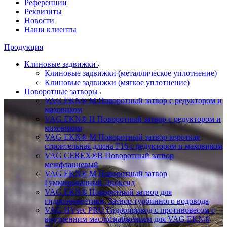
Референции
Реквизиты
Новости
Наши клиенты
Продукция
Клиновые задвижки
Клиновые задвижки (металлическое уплотнение)
Клиновые задвижки (мягкое уплотнение)
Поворотные затворы
VAG EKN® M Поворотный затвор с редуктором и
маховиком
VAG EKN® H Поворотный затвор с редуктором и
маховиком
VAG EKN® M Поворотный затвор короткая
строительная длина F16 с редуктором и маховиком
VAG CEREX®B Поворотный затвор
межфланцевый
VAG EKN® M Поворотный затвор
Гуммированный Эпоксид
VAG EKN® Поворотный затвор для
гидроэнергетики, Затвор турбинного водовода
VAG HYsec PRO Гидропривод с противовесом с
внутренним маслоснабжением для VAG EKN®