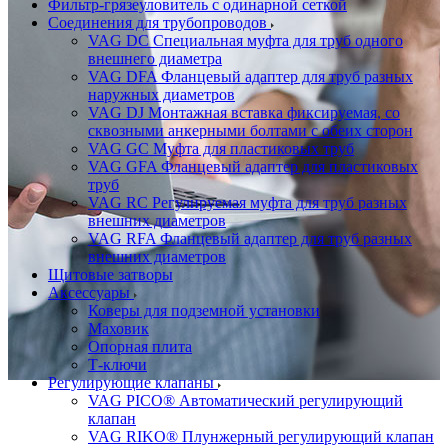
Фильтр-грязеуловитель с одинарной сеткой
Соединения для трубопроводов
VAG DC Специальная муфта для труб одного
внешнего диаметра
VAG DFA Фланцевый адаптер для труб разных
наружных диаметров
VAG DJ Монтажная вставка фиксируемая, со
сквозными анкерными болтами с обеих сторон
VAG GC Муфта для пластиковых труб
VAG GFA Фланцевый адаптер для пластиковых
труб
VAG RC Регулируемая муфта для труб разных
внешних диаметров
VAG RFA Фланцевый адаптер для труб разных
внешних диаметров
Щитовые затворы
Аксессуары
Коверы для подземной установки
Маховик
Опорная плита
Т-ключи
Регулирующие клапаны
VAG PICO® Автоматический регулирующий
клапан
VAG RIKO® Плунжерный регулирующий клапан