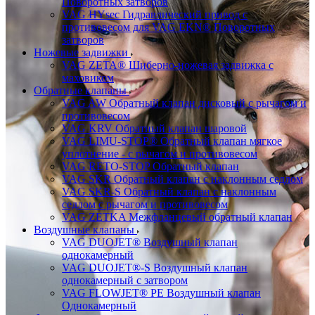
Поворотных затворов
VAG HYsec Гидравлический привод с
противовесом для VAG EKN® Поворотных
затворов
Ножевые задвижки
VAG ZETA® Шиберно-ножевая задвижка с
маховиком
Обратные клапаны
VAG AW Обратный клапан дисковый с рычагом и
противовесом
VAG KRV Обратный клапан шаровой
VAG LIMU-STOP® Обратный клапан мягкое
уплотнение - с рычагом и противовесом
VAG RETO-STOP Обратный клапан
VAG SKR Обратный клапан с наклонным седлом
VAG SKR-S Обратный клапан с наклонным
седлом с рычагом и противовесом
VAG ZETKA Межфланцевый обратный клапан
Воздушные клапаны
VAG DUOJET® Воздушный клапан
однокамерный
VAG DUOJET®-S Воздушный клапан
однокамерный с затвором
VAG FLOWJET® PE Воздушный клапан
Однокамерный