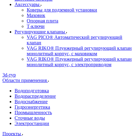
Аксессуары
Коверы для подземной установки
Маховик
Опорная плита
Т-ключи
Регулирующие клапаны
VAG PICO® Автоматический регулирующий
клапан
VAG RIKO® Плунжерный регулирующий клапан
монолитный корпус, с маховиком
VAG RIKO® Плунжерный регулирующий клапан
монолитный корпус, с электроприводом
3d-тур
Области применения
Водоподготовка
Водораспределение
Водоснабжение
Гидроэнергетика
Промышленность
Сточные воды
Электростанции
Проекты