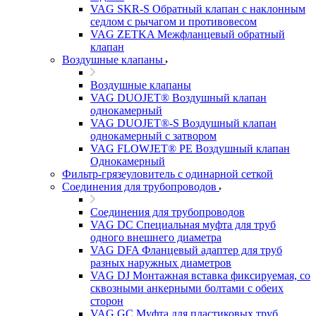
VAG SKR-S Обратный клапан с наклонным
седлом с рычагом и противовесом
VAG ZETKA Межфланцевый обратный
клапан
Воздушные клапаны
Воздушные клапаны
VAG DUOJET® Воздушный клапан
однокамерный
VAG DUOJET®-S Воздушный клапан
однокамерный с затвором
VAG FLOWJET® PE Воздушный клапан
Однокамерный
Фильтр-грязеуловитель с одинарной сеткой
Соединения для трубопроводов
Соединения для трубопроводов
VAG DC Специальная муфта для труб
одного внешнего диаметра
VAG DFA Фланцевый адаптер для труб
разных наружных диаметров
VAG DJ Монтажная вставка фиксируемая, со
сквозными анкерными болтами с обеих
сторон
VAG GC Муфта для пластиковых труб