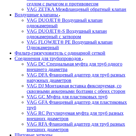
седлом с рычагом и противовесом
VAG ZETKA Межфланцевый обратный клапан
Воздушные клапаны
VAG DUOJET® Воздушный клапан
однокамерный
VAG DUOJET®-S Воздушный клапан
однокамерный с затвором
VAG FLOWJET® PE Воздушный клапан
Однокамерный
Фильтр-грязеуловитель с одинарной сеткой
Соединения для трубопроводов
VAG DC Специальная муфта для труб одного
внешнего диаметра
VAG DFA Фланцевый адаптер для труб разных
наружных диаметров
VAG DJ Монтажная вставка фиксируемая, со
сквозными анкерными болтами с обеих сторон
VAG GC Муфта для пластиковых труб
VAG GFA Фланцевый адаптер для пластиковых
труб
VAG RC Регулируемая муфта для труб разных
внешних диаметров
VAG RFA Фланцевый адаптер для труб разных
внешних диаметров
Щитовые затворы