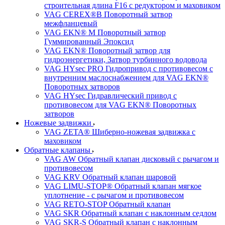
строительная длина F16 с редуктором и маховиком
VAG CEREX®B Поворотный затвор
межфланцевый
VAG EKN® M Поворотный затвор
Гуммированный Эпоксид
VAG EKN® Поворотный затвор для
гидроэнергетики, Затвор турбинного водовода
VAG HYsec PRO Гидропривод с противовесом с
внутренним маслоснабжением для VAG EKN®
Поворотных затворов
VAG HYsec Гидравлический привод с
противовесом для VAG EKN® Поворотных
затворов
Ножевые задвижки
VAG ZETA® Шиберно-ножевая задвижка с
маховиком
Обратные клапаны
VAG AW Обратный клапан дисковый с рычагом и
противовесом
VAG KRV Обратный клапан шаровой
VAG LIMU-STOP® Обратный клапан мягкое
уплотнение - с рычагом и противовесом
VAG RETO-STOP Обратный клапан
VAG SKR Обратный клапан с наклонным седлом
VAG SKR-S Обратный клапан с наклонным