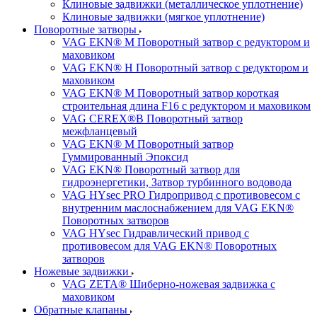
Клиновые задвижки (металлическое уплотнение)
Клиновые задвижки (мягкое уплотнение)
Поворотные затворы
VAG EKN® M Поворотный затвор с редуктором и
маховиком
VAG EKN® H Поворотный затвор с редуктором и
маховиком
VAG EKN® M Поворотный затвор короткая
строительная длина F16 с редуктором и маховиком
VAG CEREX®B Поворотный затвор
межфланцевый
VAG EKN® M Поворотный затвор
Гуммированный Эпоксид
VAG EKN® Поворотный затвор для
гидроэнергетики, Затвор турбинного водовода
VAG HYsec PRO Гидропривод с противовесом с
внутренним маслоснабжением для VAG EKN®
Поворотных затворов
VAG HYsec Гидравлический привод с
противовесом для VAG EKN® Поворотных
затворов
Ножевые задвижки
VAG ZETA® Шиберно-ножевая задвижка с
маховиком
Обратные клапаны