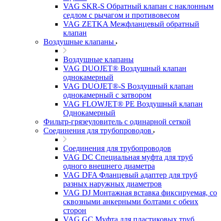
VAG SKR-S Обратный клапан с наклонным
седлом с рычагом и противовесом
VAG ZETKA Межфланцевый обратный
клапан
Воздушные клапаны
Воздушные клапаны
VAG DUOJET® Воздушный клапан
однокамерный
VAG DUOJET®-S Воздушный клапан
однокамерный с затвором
VAG FLOWJET® PE Воздушный клапан
Однокамерный
Фильтр-грязеуловитель с одинарной сеткой
Соединения для трубопроводов
Соединения для трубопроводов
VAG DC Специальная муфта для труб
одного внешнего диаметра
VAG DFA Фланцевый адаптер для труб
разных наружных диаметров
VAG DJ Монтажная вставка фиксируемая, со
сквозными анкерными болтами с обеих
сторон
VAG GC Муфта для пластиковых труб