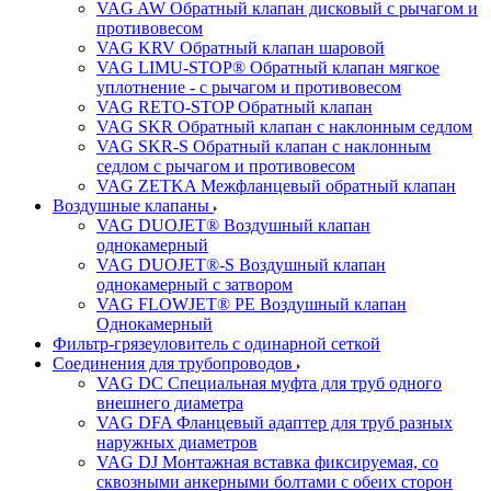
VAG AW Обратный клапан дисковый с рычагом и
противовесом
VAG KRV Обратный клапан шаровой
VAG LIMU-STOP® Обратный клапан мягкое
уплотнение - с рычагом и противовесом
VAG RETO-STOP Обратный клапан
VAG SKR Обратный клапан с наклонным седлом
VAG SKR-S Обратный клапан с наклонным
седлом с рычагом и противовесом
VAG ZETKA Межфланцевый обратный клапан
Воздушные клапаны
VAG DUOJET® Воздушный клапан
однокамерный
VAG DUOJET®-S Воздушный клапан
однокамерный с затвором
VAG FLOWJET® PE Воздушный клапан
Однокамерный
Фильтр-грязеуловитель с одинарной сеткой
Соединения для трубопроводов
VAG DC Специальная муфта для труб одного
внешнего диаметра
VAG DFA Фланцевый адаптер для труб разных
наружных диаметров
VAG DJ Монтажная вставка фиксируемая, со
сквозными анкерными болтами с обеих сторон