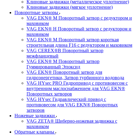
Клиновые задвижки (металлическое уплотнение)
Клиновые задвижки (мягкое уплотнение)
Поворотные затворы
VAG EKN® M Поворотный затвор с редуктором и
маховиком
VAG EKN® H Поворотный затвор с редуктором и
маховиком
VAG EKN® M Поворотный затвор короткая
строительная длина F16 с редуктором и маховиком
VAG CEREX®B Поворотный затвор
межфланцевый
VAG EKN® M Поворотный затвор
Гуммированный Эпоксид
VAG EKN® Поворотный затвор для
гидроэнергетики, Затвор турбинного водовода
VAG HYsec PRO Гидропривод с противовесом с
внутренним маслоснабжением для VAG EKN®
Поворотных затворов
VAG HYsec Гидравлический привод с
противовесом для VAG EKN® Поворотных
затворов
Ножевые задвижки
VAG ZETA® Шиберно-ножевая задвижка с
маховиком
Обратные клапаны