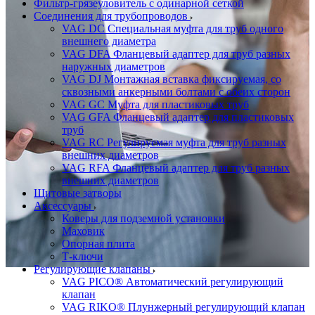
Фильтр-грязеуловитель с одинарной сеткой
Соединения для трубопроводов
VAG DC Специальная муфта для труб одного
внешнего диаметра
VAG DFA Фланцевый адаптер для труб разных
наружных диаметров
VAG DJ Монтажная вставка фиксируемая, со
сквозными анкерными болтами с обеих сторон
VAG GC Муфта для пластиковых труб
VAG GFA Фланцевый адаптер для пластиковых
труб
VAG RC Регулируемая муфта для труб разных
внешних диаметров
VAG RFA Фланцевый адаптер для труб разных
внешних диаметров
Щитовые затворы
Аксессуары
Коверы для подземной установки
Маховик
Опорная плита
Т-ключи
Регулирующие клапаны
VAG PICO® Автоматический регулирующий
клапан
VAG RIKO® Плунжерный регулирующий клапан