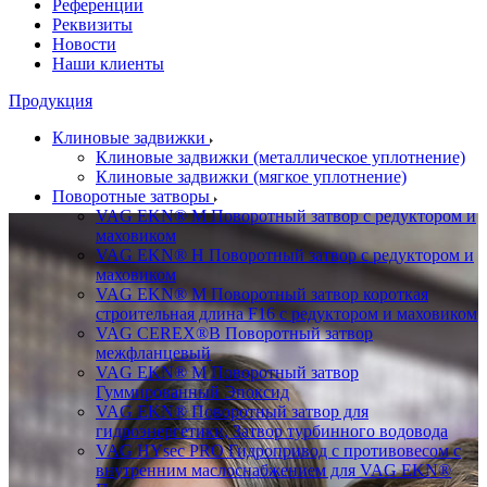
Референции
Реквизиты
Новости
Наши клиенты
Продукция
Клиновые задвижки
Клиновые задвижки (металлическое уплотнение)
Клиновые задвижки (мягкое уплотнение)
Поворотные затворы
VAG EKN® M Поворотный затвор с редуктором и
маховиком
VAG EKN® H Поворотный затвор с редуктором и
маховиком
VAG EKN® M Поворотный затвор короткая
строительная длина F16 с редуктором и маховиком
VAG CEREX®B Поворотный затвор
межфланцевый
VAG EKN® M Поворотный затвор
Гуммированный Эпоксид
VAG EKN® Поворотный затвор для
гидроэнергетики, Затвор турбинного водовода
VAG HYsec PRO Гидропривод с противовесом с
внутренним маслоснабжением для VAG EKN®