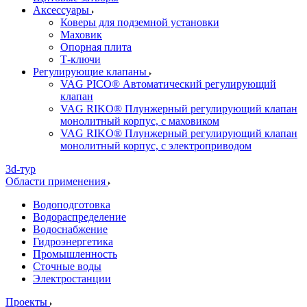
Аксессуары
Коверы для подземной установки
Маховик
Опорная плита
Т-ключи
Регулирующие клапаны
VAG PICO® Автоматический регулирующий
клапан
VAG RIKO® Плунжерный регулирующий клапан
монолитный корпус, с маховиком
VAG RIKO® Плунжерный регулирующий клапан
монолитный корпус, с электроприводом
3d-тур
Области применения
Водоподготовка
Водораспределение
Водоснабжение
Гидроэнергетика
Промышленность
Сточные воды
Электростанции
Проекты