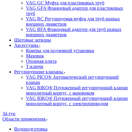
VAG GC Муфта для пластиковых труб
VAG GFA Фланцевый адаптер для пластиковых
труб
VAG RC Регулируемая муфта для труб разных
внешних диаметров
VAG RFA Фланцевый адаптер для труб разных
внешних диаметров
Щитовые затворы
Аксессуары
Коверы для подземной установки
Маховик
Опорная плита
Т-ключи
Регулирующие клапаны
VAG PICO® Автоматический регулирующий
клапан
VAG RIKO® Плунжерный регулирующий клапан
монолитный корпус, с маховиком
VAG RIKO® Плунжерный регулирующий клапан
монолитный корпус, с электроприводом
3d-тур
Области применения
Водоподготовка