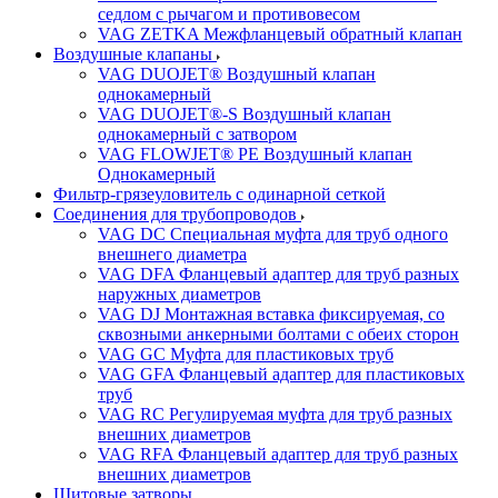
седлом с рычагом и противовесом
VAG ZETKA Межфланцевый обратный клапан
Воздушные клапаны
VAG DUOJET® Воздушный клапан
однокамерный
VAG DUOJET®-S Воздушный клапан
однокамерный с затвором
VAG FLOWJET® PE Воздушный клапан
Однокамерный
Фильтр-грязеуловитель с одинарной сеткой
Соединения для трубопроводов
VAG DC Специальная муфта для труб одного
внешнего диаметра
VAG DFA Фланцевый адаптер для труб разных
наружных диаметров
VAG DJ Монтажная вставка фиксируемая, со
сквозными анкерными болтами с обеих сторон
VAG GC Муфта для пластиковых труб
VAG GFA Фланцевый адаптер для пластиковых
труб
VAG RC Регулируемая муфта для труб разных
внешних диаметров
VAG RFA Фланцевый адаптер для труб разных
внешних диаметров
Щитовые затворы