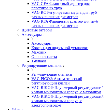
VAG GFA Фланцевый адаптер для
пластиковых труб
VAG RC Регулируемая муфта для труб
разных внешних диаметров
VAG RFA Фланцевый адаптер для труб
разных внешних диаметров
Щитовые затворы
Аксессуары
Аксессуары
Коверы для подземной установки
Маховик
Опорная плита
Т-ключи
Регулирующие клапаны
Регулирующие клапаны
VAG PICO® Автоматический
регулирующий клапан
VAG RIKO® Плунжерный регулирующий
клапан монолитный корпус, с маховиком
VAG RIKO® Плунжерный регулирующий
клапан монолитный корпус, с
электроприводом
3d-тур