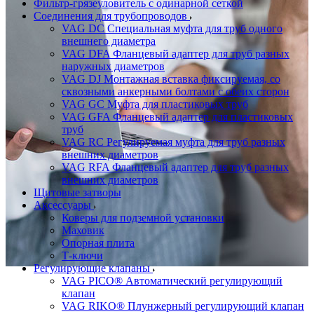
Фильтр-грязеуловитель с одинарной сеткой
Соединения для трубопроводов
VAG DC Специальная муфта для труб одного
внешнего диаметра
VAG DFA Фланцевый адаптер для труб разных
наружных диаметров
VAG DJ Монтажная вставка фиксируемая, со
сквозными анкерными болтами с обеих сторон
VAG GC Муфта для пластиковых труб
VAG GFA Фланцевый адаптер для пластиковых
труб
VAG RC Регулируемая муфта для труб разных
внешних диаметров
VAG RFA Фланцевый адаптер для труб разных
внешних диаметров
Щитовые затворы
Аксессуары
Коверы для подземной установки
Маховик
Опорная плита
Т-ключи
Регулирующие клапаны
VAG PICO® Автоматический регулирующий
клапан
VAG RIKO® Плунжерный регулирующий клапан