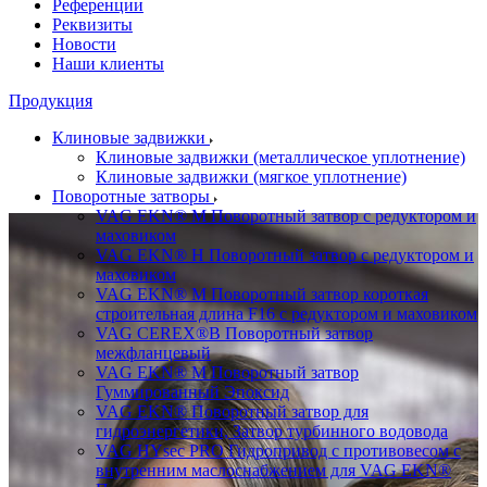
Референции
Реквизиты
Новости
Наши клиенты
Продукция
Клиновые задвижки
Клиновые задвижки (металлическое уплотнение)
Клиновые задвижки (мягкое уплотнение)
Поворотные затворы
VAG EKN® M Поворотный затвор с редуктором и
маховиком
VAG EKN® H Поворотный затвор с редуктором и
маховиком
VAG EKN® M Поворотный затвор короткая
строительная длина F16 с редуктором и маховиком
VAG CEREX®B Поворотный затвор
межфланцевый
VAG EKN® M Поворотный затвор
Гуммированный Эпоксид
VAG EKN® Поворотный затвор для
гидроэнергетики, Затвор турбинного водовода
VAG HYsec PRO Гидропривод с противовесом с
внутренним маслоснабжением для VAG EKN®