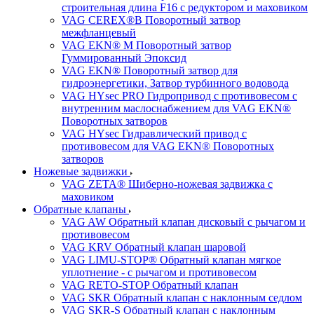
строительная длина F16 с редуктором и маховиком
VAG CEREX®B Поворотный затвор
межфланцевый
VAG EKN® M Поворотный затвор
Гуммированный Эпоксид
VAG EKN® Поворотный затвор для
гидроэнергетики, Затвор турбинного водовода
VAG HYsec PRO Гидропривод с противовесом с
внутренним маслоснабжением для VAG EKN®
Поворотных затворов
VAG HYsec Гидравлический привод с
противовесом для VAG EKN® Поворотных
затворов
Ножевые задвижки
VAG ZETA® Шиберно-ножевая задвижка с
маховиком
Обратные клапаны
VAG AW Обратный клапан дисковый с рычагом и
противовесом
VAG KRV Обратный клапан шаровой
VAG LIMU-STOP® Обратный клапан мягкое
уплотнение - с рычагом и противовесом
VAG RETO-STOP Обратный клапан
VAG SKR Обратный клапан с наклонным седлом
VAG SKR-S Обратный клапан с наклонным