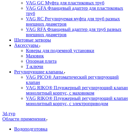
VAG GC Муфта для пластиковых труб
VAG GFA Фланцевый адаптер для пластиковых
труб
VAG RC Регулируемая муфта для труб разных
внешних диаметров
VAG RFA Фланцевый адаптер для труб разных
внешних диаметров
Щитовые затворы
Аксессуары
Коверы для подземной установки
Маховик
Опорная плита
Т-ключи
Регулирующие клапаны
VAG PICO® Автоматический регулирующий
клапан
VAG RIKO® Плунжерный регулирующий клапан
монолитный корпус, с маховиком
VAG RIKO® Плунжерный регулирующий клапан
монолитный корпус, с электроприводом
3d-тур
Области применения
Водоподготовка