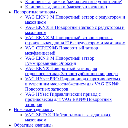
Клиновые задвижки (металлическое уплотнение)
Клиновые задвижки (мягкое уплотнение)
Поворотные затворы
VAG EKN® M Поворотный затвор с редуктором и
маховиком
VAG EKN® H Поворотный затвор с редуктором и
маховиком
VAG EKN® M Поворотный затвор короткая
строительная длина F16 с редуктором и маховиком
VAG CEREX®B Поворотный затвор
межфланцевый
VAG EKN® M Поворотный затвор
Гуммированный Эпоксид
VAG EKN® Поворотный затвор для
гидроэнергетики, Затвор турбинного водовода
VAG HYsec PRO Гидропривод с противовесом с
внутренним маслоснабжением для VAG EKN®
Поворотных затворов
VAG HYsec Гидравлический привод с
противовесом для VAG EKN® Поворотных
затворов
Ножевые задвижки
VAG ZETA® Шиберно-ножевая задвижка с
маховиком
Обратные клапаны