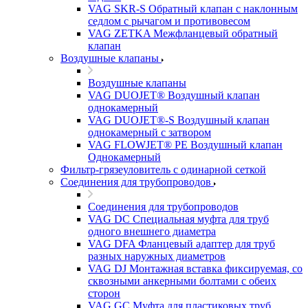
VAG SKR-S Обратный клапан с наклонным
седлом с рычагом и противовесом
VAG ZETKA Межфланцевый обратный
клапан
Воздушные клапаны
Воздушные клапаны
VAG DUOJET® Воздушный клапан
однокамерный
VAG DUOJET®-S Воздушный клапан
однокамерный с затвором
VAG FLOWJET® PE Воздушный клапан
Однокамерный
Фильтр-грязеуловитель с одинарной сеткой
Соединения для трубопроводов
Соединения для трубопроводов
VAG DC Специальная муфта для труб
одного внешнего диаметра
VAG DFA Фланцевый адаптер для труб
разных наружных диаметров
VAG DJ Монтажная вставка фиксируемая, со
сквозными анкерными болтами с обеих
сторон
VAG GC Муфта для пластиковых труб