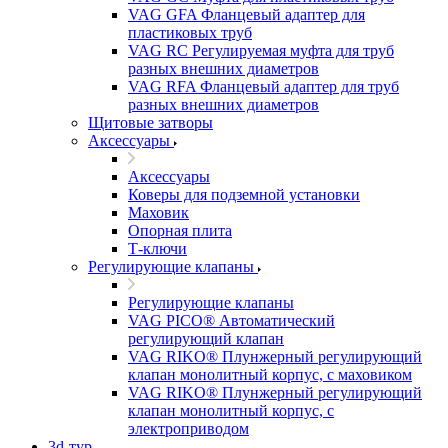
VAG GFA Фланцевый адаптер для
пластиковых труб
VAG RC Регулируемая муфта для труб
разных внешних диаметров
VAG RFA Фланцевый адаптер для труб
разных внешних диаметров
Щитовые затворы
Аксессуары
Аксессуары
Коверы для подземной установки
Маховик
Опорная плита
Т-ключи
Регулирующие клапаны
Регулирующие клапаны
VAG PICO® Автоматический
регулирующий клапан
VAG RIKO® Плунжерный регулирующий
клапан монолитный корпус, с маховиком
VAG RIKO® Плунжерный регулирующий
клапан монолитный корпус, с
электроприводом
3d-тур