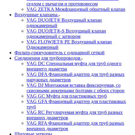
седлом с рычагом и противовесом
VAG ZETKA Межфланцевый обратный клапан
Воздушные клапаны
VAG DUOJET® Воздушный клапан
однокамерный
VAG DUOJET®-S Воздушный клапан
однокамерный с затвором
VAG FLOWJET® PE Воздушный клапан
Однокамерный
Фильтр-грязеуловитель с одинарной сеткой
Соединения для трубопроводов
VAG DC Специальная муфта для труб одного
внешнего диаметра
VAG DFA Фланцевый адаптер для труб разных
наружных диаметров
VAG DJ Монтажная вставка фиксируемая, со
сквозными анкерными болтами с обеих сторон
VAG GC Муфта для пластиковых труб
VAG GFA Фланцевый адаптер для пластиковых
труб
VAG RC Регулируемая муфта для труб разных
внешних диаметров
VAG RFA Фланцевый адаптер для труб разных
внешних диаметров
Щитовые затворы