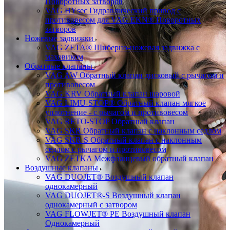
Поворотных затворов
VAG HYsec Гидравлический привод с
противовесом для VAG EKN® Поворотных
затворов
Ножевые задвижки
VAG ZETA® Шиберно-ножевая задвижка с
маховиком
Обратные клапаны
VAG AW Обратный клапан дисковый с рычагом и
противовесом
VAG KRV Обратный клапан шаровой
VAG LIMU-STOP® Обратный клапан мягкое
уплотнение - с рычагом и противовесом
VAG RETO-STOP Обратный клапан
VAG SKR Обратный клапан с наклонным седлом
VAG SKR-S Обратный клапан с наклонным
седлом с рычагом и противовесом
VAG ZETKA Межфланцевый обратный клапан
Воздушные клапаны
VAG DUOJET® Воздушный клапан
однокамерный
VAG DUOJET®-S Воздушный клапан
однокамерный с затвором
VAG FLOWJET® PE Воздушный клапан
Однокамерный