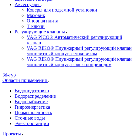
Аксессуары
Коверы для подземной установки
Маховик
Опорная плита
Т-ключи
Регулирующие клапаны
VAG PICO® Автоматический регулирующий
клапан
VAG RIKO® Плунжерный регулирующий клапан
монолитный корпус, с маховиком
VAG RIKO® Плунжерный регулирующий клапан
монолитный корпус, с электроприводом
3d-тур
Области применения
Водоподготовка
Водораспределение
Водоснабжение
Гидроэнергетика
Промышленность
Сточные воды
Электростанции
Проекты