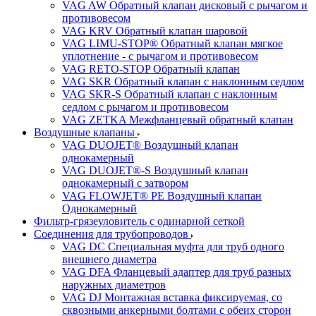
VAG AW Обратный клапан дисковый с рычагом и
противовесом
VAG KRV Обратный клапан шаровой
VAG LIMU-STOP® Обратный клапан мягкое
уплотнение - с рычагом и противовесом
VAG RETO-STOP Обратный клапан
VAG SKR Обратный клапан с наклонным седлом
VAG SKR-S Обратный клапан с наклонным
седлом с рычагом и противовесом
VAG ZETKA Межфланцевый обратный клапан
Воздушные клапаны
VAG DUOJET® Воздушный клапан
однокамерный
VAG DUOJET®-S Воздушный клапан
однокамерный с затвором
VAG FLOWJET® PE Воздушный клапан
Однокамерный
Фильтр-грязеуловитель с одинарной сеткой
Соединения для трубопроводов
VAG DC Специальная муфта для труб одного
внешнего диаметра
VAG DFA Фланцевый адаптер для труб разных
наружных диаметров
VAG DJ Монтажная вставка фиксируемая, со
сквозными анкерными болтами с обеих сторон