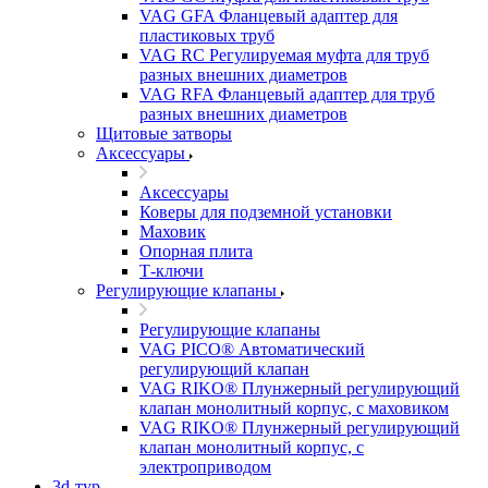
VAG GFA Фланцевый адаптер для
пластиковых труб
VAG RC Регулируемая муфта для труб
разных внешних диаметров
VAG RFA Фланцевый адаптер для труб
разных внешних диаметров
Щитовые затворы
Аксессуары
Аксессуары
Коверы для подземной установки
Маховик
Опорная плита
Т-ключи
Регулирующие клапаны
Регулирующие клапаны
VAG PICO® Автоматический
регулирующий клапан
VAG RIKO® Плунжерный регулирующий
клапан монолитный корпус, с маховиком
VAG RIKO® Плунжерный регулирующий
клапан монолитный корпус, с
электроприводом
3d-тур