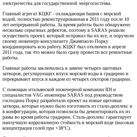
электричества для государственной энергосистемы.
Главный агрегат КЦКГ - охлаждающая башня с морской
водой, полностью реконструированная в 2011 году после 10
лет непрерывной работы. За время работы было обнаружено
несколько серьезных дефектов, поэтому в SARAS решили
осуществить проект, который исправил бы их все, и поручили
своему инженеру-консультанту Джампаоло Порку
координировать всю работу. КЦКГ был отключен в апреле
2011 года, так что можно было сразу провести все ремонтные
работы.
Главные работы заключались в замене четырех щитовых
затворов, регулирующих впуск морской воды в градирню и
перекрывают впуск в каждом из четырех секторов градирни.
С помощью итальянской инженерной компании IDI и
специалистов VAG инженеры SARAS под руководством
господина Порку разработали проект на новые щитовые
затворы, которые нужно было изготовить из стали-дюплекс и
в конфигурации, которая позволила бы демонтировать их из
рамы во время работы градирни. Сталь-дюплекс гарантирует
наилучшую коррозионную стойкость в морской воде (высокая
концентрация солей при +38°C).