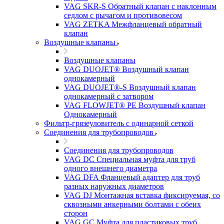
VAG SKR-S Обратный клапан с наклонным
седлом с рычагом и противовесом
VAG ZETKA Межфланцевый обратный
клапан
Воздушные клапаны
Воздушные клапаны
VAG DUOJET® Воздушный клапан
однокамерный
VAG DUOJET®-S Воздушный клапан
однокамерный с затвором
VAG FLOWJET® PE Воздушный клапан
Однокамерный
Фильтр-грязеуловитель с одинарной сеткой
Соединения для трубопроводов
Соединения для трубопроводов
VAG DC Специальная муфта для труб
одного внешнего диаметра
VAG DFA Фланцевый адаптер для труб
разных наружных диаметров
VAG DJ Монтажная вставка фиксируемая, со
сквозными анкерными болтами с обеих
сторон
VAG GC Муфта для пластиковых труб