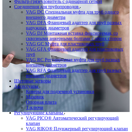
Фильтр-грязеуловитель с одинарной сеткой
Соединения для трубопроводов
VAG DC Специальная муфта для труб одного
внешнего диаметра
VAG DFA Фланцевый адаптер для труб разных
наружных диаметров
VAG DJ Монтажная вставка фиксируемая, со
сквозными анкерными болтами с обеих сторон
VAG GC Муфта для пластиковых труб
VAG GFA Фланцевый адаптер для пластиковых
труб
VAG RC Регулируемая муфта для труб разных
внешних диаметров
VAG RFA Фланцевый адаптер для труб разных
внешних диаметров
Щитовые затворы
Аксессуары
Коверы для подземной установки
Маховик
Опорная плита
Т-ключи
Регулирующие клапаны
VAG PICO® Автоматический регулирующий
клапан
VAG RIKO® Плунжерный регулирующий клапан