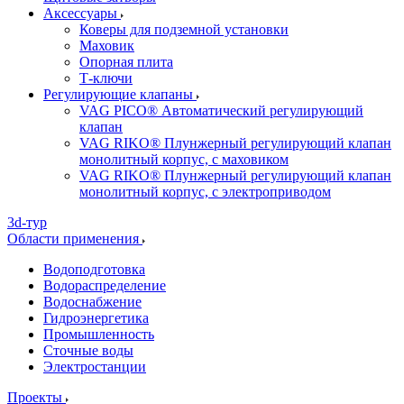
Аксессуары
Коверы для подземной установки
Маховик
Опорная плита
Т-ключи
Регулирующие клапаны
VAG PICO® Автоматический регулирующий
клапан
VAG RIKO® Плунжерный регулирующий клапан
монолитный корпус, с маховиком
VAG RIKO® Плунжерный регулирующий клапан
монолитный корпус, с электроприводом
3d-тур
Области применения
Водоподготовка
Водораспределение
Водоснабжение
Гидроэнергетика
Промышленность
Сточные воды
Электростанции
Проекты