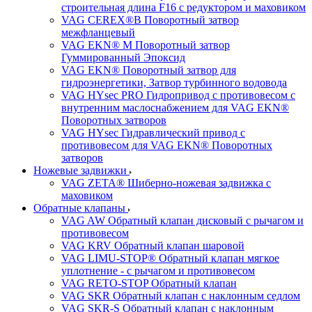
строительная длина F16 с редуктором и маховиком
VAG CEREX®B Поворотный затвор
межфланцевый
VAG EKN® M Поворотный затвор
Гуммированный Эпоксид
VAG EKN® Поворотный затвор для
гидроэнергетики, Затвор турбинного водовода
VAG HYsec PRO Гидропривод с противовесом с
внутренним маслоснабжением для VAG EKN®
Поворотных затворов
VAG HYsec Гидравлический привод с
противовесом для VAG EKN® Поворотных
затворов
Ножевые задвижки
VAG ZETA® Шиберно-ножевая задвижка с
маховиком
Обратные клапаны
VAG AW Обратный клапан дисковый с рычагом и
противовесом
VAG KRV Обратный клапан шаровой
VAG LIMU-STOP® Обратный клапан мягкое
уплотнение - с рычагом и противовесом
VAG RETO-STOP Обратный клапан
VAG SKR Обратный клапан с наклонным седлом
VAG SKR-S Обратный клапан с наклонным