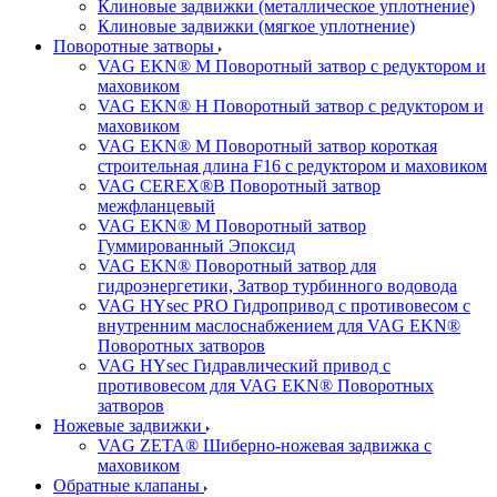
Клиновые задвижки (металлическое уплотнение)
Клиновые задвижки (мягкое уплотнение)
Поворотные затворы
VAG EKN® M Поворотный затвор с редуктором и
маховиком
VAG EKN® H Поворотный затвор с редуктором и
маховиком
VAG EKN® M Поворотный затвор короткая
строительная длина F16 с редуктором и маховиком
VAG CEREX®B Поворотный затвор
межфланцевый
VAG EKN® M Поворотный затвор
Гуммированный Эпоксид
VAG EKN® Поворотный затвор для
гидроэнергетики, Затвор турбинного водовода
VAG HYsec PRO Гидропривод с противовесом с
внутренним маслоснабжением для VAG EKN®
Поворотных затворов
VAG HYsec Гидравлический привод с
противовесом для VAG EKN® Поворотных
затворов
Ножевые задвижки
VAG ZETA® Шиберно-ножевая задвижка с
маховиком
Обратные клапаны