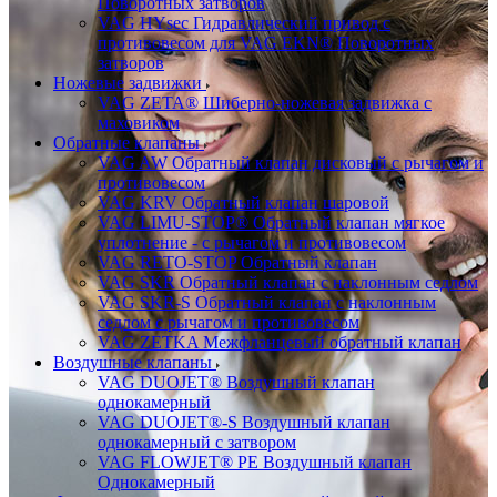
Поворотных затворов
VAG HYsec Гидравлический привод с
противовесом для VAG EKN® Поворотных
затворов
Ножевые задвижки
VAG ZETA® Шиберно-ножевая задвижка с
маховиком
Обратные клапаны
VAG AW Обратный клапан дисковый с рычагом и
противовесом
VAG KRV Обратный клапан шаровой
VAG LIMU-STOP® Обратный клапан мягкое
уплотнение - с рычагом и противовесом
VAG RETO-STOP Обратный клапан
VAG SKR Обратный клапан с наклонным седлом
VAG SKR-S Обратный клапан с наклонным
седлом с рычагом и противовесом
VAG ZETKA Межфланцевый обратный клапан
Воздушные клапаны
VAG DUOJET® Воздушный клапан
однокамерный
VAG DUOJET®-S Воздушный клапан
однокамерный с затвором
VAG FLOWJET® PE Воздушный клапан
Однокамерный