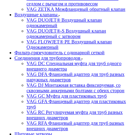
седлом с рычагом и противовесом
VAG ZETKA Межфланцевый обратный клапан
Воздушные клапаны
VAG DUOJET® Воздушный клапан
однокамерный
VAG DUOJET®-S Воздушный клапан
однокамерный с затвором
VAG FLOWJET® PE Воздушный клапан
Однокамерный
Фильтр-грязеуловитель с одинарной сеткой
Соединения для трубопроводов
VAG DC Специальная муфта для труб одного
внешнего диаметра
VAG DFA Фланцевый адаптер для труб разных
наружных диаметров
VAG DJ Монтажная вставка фиксируемая, со
сквозными анкерными болтами с обеих сторон
VAG GC Муфта для пластиковых труб
VAG GFA Фланцевый адаптер для пластиковых
труб
VAG RC Регулируемая муфта для труб разных
внешних диаметров
VAG RFA Фланцевый адаптер для труб разных
внешних диаметров
Щитовые затворы