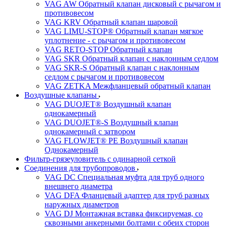
VAG AW Обратный клапан дисковый с рычагом и
противовесом
VAG KRV Обратный клапан шаровой
VAG LIMU-STOP® Обратный клапан мягкое
уплотнение - с рычагом и противовесом
VAG RETO-STOP Обратный клапан
VAG SKR Обратный клапан с наклонным седлом
VAG SKR-S Обратный клапан с наклонным
седлом с рычагом и противовесом
VAG ZETKA Межфланцевый обратный клапан
Воздушные клапаны
VAG DUOJET® Воздушный клапан
однокамерный
VAG DUOJET®-S Воздушный клапан
однокамерный с затвором
VAG FLOWJET® PE Воздушный клапан
Однокамерный
Фильтр-грязеуловитель с одинарной сеткой
Соединения для трубопроводов
VAG DC Специальная муфта для труб одного
внешнего диаметра
VAG DFA Фланцевый адаптер для труб разных
наружных диаметров
VAG DJ Монтажная вставка фиксируемая, со
сквозными анкерными болтами с обеих сторон