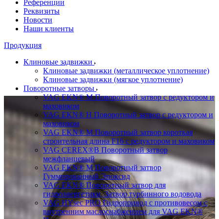
Референции
Реквизиты
Новости
Наши клиенты
Продукция
Клиновые задвижки
Клиновые задвижки (металлическое уплотнение)
Клиновые задвижки (мягкое уплотнение)
Поворотные затворы
VAG EKN® M Поворотный затвор с редуктором и
маховиком
VAG EKN® H Поворотный затвор с редуктором и
маховиком
VAG EKN® M Поворотный затвор короткая
строительная длина F16 с редуктором и маховиком
VAG CEREX®B Поворотный затвор
межфланцевый
VAG EKN® M Поворотный затвор
Гуммированный Эпоксид
VAG EKN® Поворотный затвор для
гидроэнергетики, Затвор турбинного водовода
VAG HYsec PRO Гидропривод с противовесом с
внутренним маслоснабжением для VAG EKN®