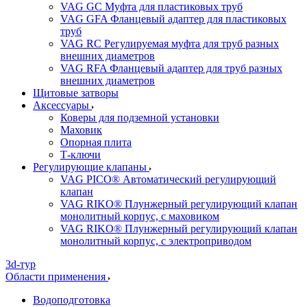
VAG GC Муфта для пластиковых труб
VAG GFA Фланцевый адаптер для пластиковых
труб
VAG RC Регулируемая муфта для труб разных
внешних диаметров
VAG RFA Фланцевый адаптер для труб разных
внешних диаметров
Щитовые затворы
Аксессуары
Коверы для подземной установки
Маховик
Опорная плита
Т-ключи
Регулирующие клапаны
VAG PICO® Автоматический регулирующий
клапан
VAG RIKO® Плунжерный регулирующий клапан
монолитный корпус, с маховиком
VAG RIKO® Плунжерный регулирующий клапан
монолитный корпус, с электроприводом
3d-тур
Области применения
Водоподготовка