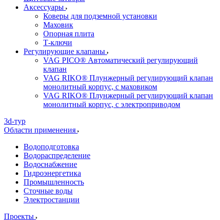
Аксессуары
Коверы для подземной установки
Маховик
Опорная плита
Т-ключи
Регулирующие клапаны
VAG PICO® Автоматический регулирующий
клапан
VAG RIKO® Плунжерный регулирующий клапан
монолитный корпус, с маховиком
VAG RIKO® Плунжерный регулирующий клапан
монолитный корпус, с электроприводом
3d-тур
Области применения
Водоподготовка
Водораспределение
Водоснабжение
Гидроэнергетика
Промышленность
Сточные воды
Электростанции
Проекты