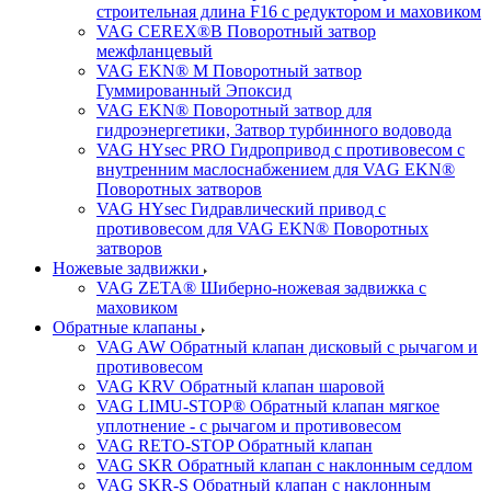
строительная длина F16 с редуктором и маховиком
VAG CEREX®B Поворотный затвор
межфланцевый
VAG EKN® M Поворотный затвор
Гуммированный Эпоксид
VAG EKN® Поворотный затвор для
гидроэнергетики, Затвор турбинного водовода
VAG HYsec PRO Гидропривод с противовесом с
внутренним маслоснабжением для VAG EKN®
Поворотных затворов
VAG HYsec Гидравлический привод с
противовесом для VAG EKN® Поворотных
затворов
Ножевые задвижки
VAG ZETA® Шиберно-ножевая задвижка с
маховиком
Обратные клапаны
VAG AW Обратный клапан дисковый с рычагом и
противовесом
VAG KRV Обратный клапан шаровой
VAG LIMU-STOP® Обратный клапан мягкое
уплотнение - с рычагом и противовесом
VAG RETO-STOP Обратный клапан
VAG SKR Обратный клапан с наклонным седлом
VAG SKR-S Обратный клапан с наклонным