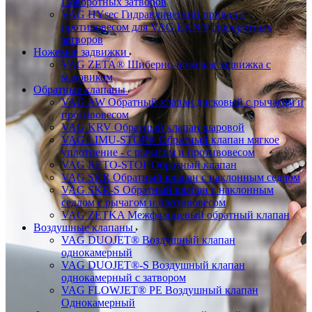
Поворотных затворов
VAG HYsec Гидравлический привод с
противовесом для VAG EKN® Поворотных
затворов
Ножевые задвижки
VAG ZETA® Шиберно-ножевая задвижка с
маховиком
Обратные клапаны
VAG AW Обратный клапан дисковый с рычагом и
противовесом
VAG KRV Обратный клапан шаровой
VAG LIMU-STOP® Обратный клапан мягкое
уплотнение - с рычагом и противовесом
VAG RETO-STOP Обратный клапан
VAG SKR Обратный клапан с наклонным седлом
VAG SKR-S Обратный клапан с наклонным
седлом с рычагом и противовесом
VAG ZETKA Межфланцевый обратный клапан
Воздушные клапаны
VAG DUOJET® Воздушный клапан
однокамерный
VAG DUOJET®-S Воздушный клапан
однокамерный с затвором
VAG FLOWJET® PE Воздушный клапан
Однокамерный