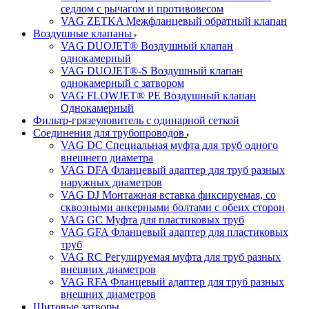
седлом с рычагом и противовесом
VAG ZETKA Межфланцевый обратный клапан
Воздушные клапаны
VAG DUOJET® Воздушный клапан
однокамерный
VAG DUOJET®-S Воздушный клапан
однокамерный с затвором
VAG FLOWJET® PE Воздушный клапан
Однокамерный
Фильтр-грязеуловитель с одинарной сеткой
Соединения для трубопроводов
VAG DC Специальная муфта для труб одного
внешнего диаметра
VAG DFA Фланцевый адаптер для труб разных
наружных диаметров
VAG DJ Монтажная вставка фиксируемая, со
сквозными анкерными болтами с обеих сторон
VAG GC Муфта для пластиковых труб
VAG GFA Фланцевый адаптер для пластиковых
труб
VAG RC Регулируемая муфта для труб разных
внешних диаметров
VAG RFA Фланцевый адаптер для труб разных
внешних диаметров
Щитовые затворы