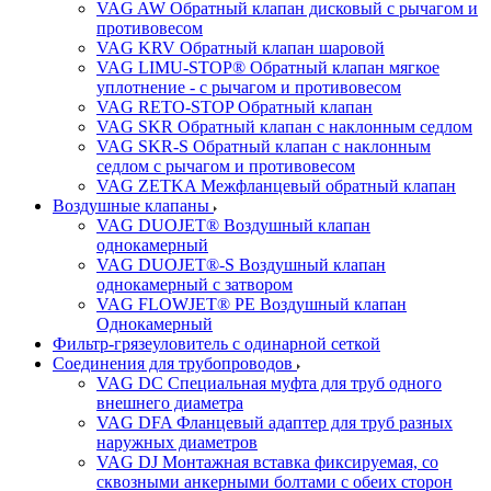
VAG AW Обратный клапан дисковый с рычагом и
противовесом
VAG KRV Обратный клапан шаровой
VAG LIMU-STOP® Обратный клапан мягкое
уплотнение - с рычагом и противовесом
VAG RETO-STOP Обратный клапан
VAG SKR Обратный клапан с наклонным седлом
VAG SKR-S Обратный клапан с наклонным
седлом с рычагом и противовесом
VAG ZETKA Межфланцевый обратный клапан
Воздушные клапаны
VAG DUOJET® Воздушный клапан
однокамерный
VAG DUOJET®-S Воздушный клапан
однокамерный с затвором
VAG FLOWJET® PE Воздушный клапан
Однокамерный
Фильтр-грязеуловитель с одинарной сеткой
Соединения для трубопроводов
VAG DC Специальная муфта для труб одного
внешнего диаметра
VAG DFA Фланцевый адаптер для труб разных
наружных диаметров
VAG DJ Монтажная вставка фиксируемая, со
сквозными анкерными болтами с обеих сторон