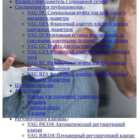
Фильтр-грязеуловитель с одинарной сеткой
Соединения для трубопроводов
VAG DC Специальная муфта для труб одного
внешнего диаметра
VAG DFA Фланцевый адаптер для труб разных
наружных диаметров
VAG DJ Монтажная вставка фиксируемая, со
сквозными анкерными болтами с обеих сторон
VAG GC Муфта для пластиковых труб
VAG GFA Фланцевый адаптер для пластиковых
труб
VAG RC Регулируемая муфта для труб разных
внешних диаметров
VAG RFA Фланцевый адаптер для труб разных
внешних диаметров
Щитовые затворы
Аксессуары
Коверы для подземной установки
Маховик
Опорная плита
Т-ключи
Регулирующие клапаны
VAG PICO® Автоматический регулирующий
клапан
VAG RIKO® Плунжерный регулирующий клапан