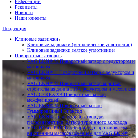
Референции
Реквизиты
Новости
Наши клиенты
Продукция
Клиновые задвижки
Клиновые задвижки (металлическое уплотнение)
Клиновые задвижки (мягкое уплотнение)
Поворотные затворы
VAG EKN® M Поворотный затвор с редуктором и
маховиком
VAG EKN® H Поворотный затвор с редуктором и
маховиком
VAG EKN® M Поворотный затвор короткая
строительная длина F16 с редуктором и маховиком
VAG CEREX®B Поворотный затвор
межфланцевый
VAG EKN® M Поворотный затвор
Гуммированный Эпоксид
VAG EKN® Поворотный затвор для
гидроэнергетики, Затвор турбинного водовода
VAG HYsec PRO Гидропривод с противовесом с
внутренним маслоснабжением для VAG EKN®