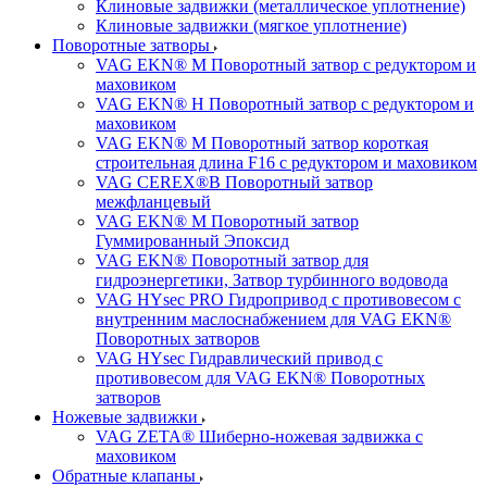
Клиновые задвижки (металлическое уплотнение)
Клиновые задвижки (мягкое уплотнение)
Поворотные затворы
VAG EKN® M Поворотный затвор с редуктором и
маховиком
VAG EKN® H Поворотный затвор с редуктором и
маховиком
VAG EKN® M Поворотный затвор короткая
строительная длина F16 с редуктором и маховиком
VAG CEREX®B Поворотный затвор
межфланцевый
VAG EKN® M Поворотный затвор
Гуммированный Эпоксид
VAG EKN® Поворотный затвор для
гидроэнергетики, Затвор турбинного водовода
VAG HYsec PRO Гидропривод с противовесом с
внутренним маслоснабжением для VAG EKN®
Поворотных затворов
VAG HYsec Гидравлический привод с
противовесом для VAG EKN® Поворотных
затворов
Ножевые задвижки
VAG ZETA® Шиберно-ножевая задвижка с
маховиком
Обратные клапаны