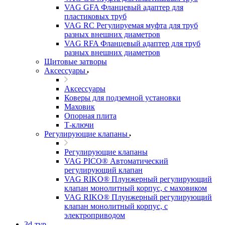
VAG GFA Фланцевый адаптер для
пластиковых труб
VAG RC Регулируемая муфта для труб
разных внешних диаметров
VAG RFA Фланцевый адаптер для труб
разных внешних диаметров
Щитовые затворы
Аксессуары
Аксессуары
Коверы для подземной установки
Маховик
Опорная плита
Т-ключи
Регулирующие клапаны
Регулирующие клапаны
VAG PICO® Автоматический
регулирующий клапан
VAG RIKO® Плунжерный регулирующий
клапан монолитный корпус, с маховиком
VAG RIKO® Плунжерный регулирующий
клапан монолитный корпус, с
электроприводом
3d-тур