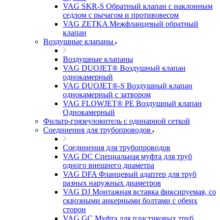
VAG SKR-S Обратный клапан с наклонным
седлом с рычагом и противовесом
VAG ZETKA Межфланцевый обратный
клапан
Воздушные клапаны
Воздушные клапаны
VAG DUOJET® Воздушный клапан
однокамерный
VAG DUOJET®-S Воздушный клапан
однокамерный с затвором
VAG FLOWJET® PE Воздушный клапан
Однокамерный
Фильтр-грязеуловитель с одинарной сеткой
Соединения для трубопроводов
Соединения для трубопроводов
VAG DC Специальная муфта для труб
одного внешнего диаметра
VAG DFA Фланцевый адаптер для труб
разных наружных диаметров
VAG DJ Монтажная вставка фиксируемая, со
сквозными анкерными болтами с обеих
сторон
VAG GC Муфта для пластиковых труб