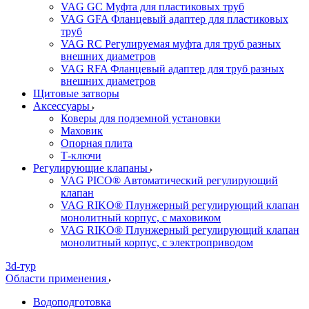
VAG GC Муфта для пластиковых труб
VAG GFA Фланцевый адаптер для пластиковых
труб
VAG RC Регулируемая муфта для труб разных
внешних диаметров
VAG RFA Фланцевый адаптер для труб разных
внешних диаметров
Щитовые затворы
Аксессуары
Коверы для подземной установки
Маховик
Опорная плита
Т-ключи
Регулирующие клапаны
VAG PICO® Автоматический регулирующий
клапан
VAG RIKO® Плунжерный регулирующий клапан
монолитный корпус, с маховиком
VAG RIKO® Плунжерный регулирующий клапан
монолитный корпус, с электроприводом
3d-тур
Области применения
Водоподготовка