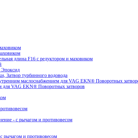
маховиком
маховиком
ьная длина F16 с редуктором и маховиком
й
 Эпоксид
, Затвор турбинного водовода
нутренним маслоснабжением для VAG EKN® Поворотных затвор
ом для VAG EKN® Поворотных затворов
ком
противовесом
ние - с рычагом и противовесом
с рычагом и противовесом