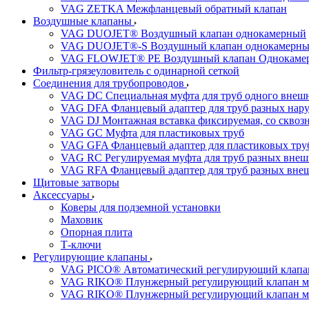
VAG ZETKA Межфланцевый обратный клапан
Воздушные клапаны
VAG DUOJET® Воздушный клапан однокамерный
VAG DUOJET®-S Воздушный клапан однокамерный
VAG FLOWJET® PE Воздушный клапан Однокаме
Фильтр-грязеуловитель с одинарной сеткой
Соединения для трубопроводов
VAG DC Специальная муфта для труб одного внешн
VAG DFA Фланцевый адаптер для труб разных нар
VAG DJ Монтажная вставка фиксируемая, со сквоз
VAG GC Муфта для пластиковых труб
VAG GFA Фланцевый адаптер для пластиковых тру
VAG RC Регулируемая муфта для труб разных внеш
VAG RFA Фланцевый адаптер для труб разных вне
Щитовые затворы
Аксессуары
Коверы для подземной установки
Маховик
Опорная плита
Т-ключи
Регулирующие клапаны
VAG PICO® Автоматический регулирующий клапа
VAG RIKO® Плунжерный регулирующий клапан мо
VAG RIKO® Плунжерный регулирующий клапан мон