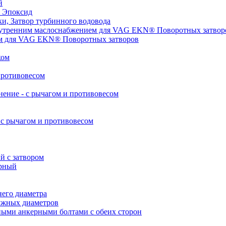
й
 Эпоксид
, Затвор турбинного водовода
нутренним маслоснабжением для VAG EKN® Поворотных затвор
ом для VAG EKN® Поворотных затворов
ком
противовесом
ние - с рычагом и противовесом
с рычагом и противовесом
 с затвором
рный
его диаметра
ужных диаметров
ными анкерными болтами с обеих сторон