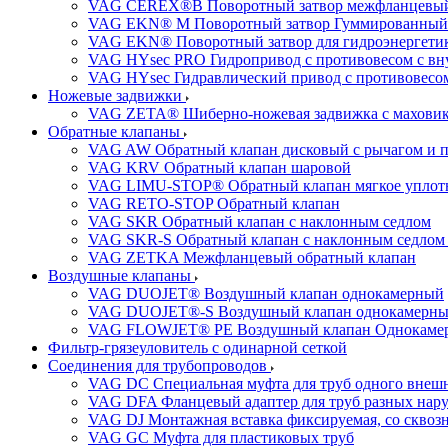
VAG CEREX®B Поворотный затвор межфланцевы
VAG EKN® M Поворотный затвор Гуммированный
VAG EKN® Поворотный затвор для гидроэнергетики
VAG HYsec PRO Гидропривод с противовесом с в
VAG HYsec Гидравлический привод с противовес
Ножевые задвижки
VAG ZETA® Шиберно-ножевая задвижка с махови
Обратные клапаны
VAG AW Обратный клапан дисковый с рычагом и 
VAG KRV Обратный клапан шаровой
VAG LIMU-STOP® Обратный клапан мягкое уплотне
VAG RETO-STOP Обратный клапан
VAG SKR Обратный клапан с наклонным седлом
VAG SKR-S Обратный клапан с наклонным седлом 
VAG ZETKA Межфланцевый обратный клапан
Воздушные клапаны
VAG DUOJET® Воздушный клапан однокамерный
VAG DUOJET®-S Воздушный клапан однокамерный
VAG FLOWJET® PE Воздушный клапан Однокаме
Фильтр-грязеуловитель с одинарной сеткой
Соединения для трубопроводов
VAG DC Специальная муфта для труб одного внешн
VAG DFA Фланцевый адаптер для труб разных нар
VAG DJ Монтажная вставка фиксируемая, со сквоз
VAG GC Муфта для пластиковых труб