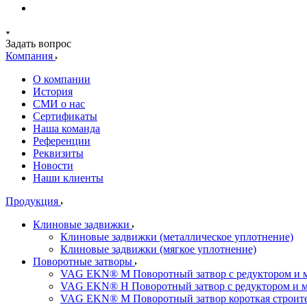
Задать вопрос
Компания
О компании
История
СМИ о нас
Cертификаты
Наша команда
Референции
Реквизиты
Новости
Наши клиенты
Продукция
Клиновые задвижки
Клиновые задвижки (металлическое уплотнение)
Клиновые задвижки (мягкое уплотнение)
Поворотные затворы
VAG EKN® M Поворотный затвор с редуктором и 
VAG EKN® H Поворотный затвор с редуктором и 
VAG EKN® M Поворотный затвор короткая строител