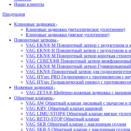
Наши клиенты
Продукция
Клиновые задвижки
Клиновые задвижки (металлическое уплотнение)
Клиновые задвижки (мягкое уплотнение)
Поворотные затворы
VAG EKN® M Поворотный затвор с редуктором и 
VAG EKN® H Поворотный затвор с редуктором и 
VAG EKN® M Поворотный затвор короткая строител
VAG CEREX®B Поворотный затвор межфланцевы
VAG EKN® M Поворотный затвор Гуммированный
VAG EKN® Поворотный затвор для гидроэнергетики
VAG HYsec PRO Гидропривод с противовесом с в
VAG HYsec Гидравлический привод с противовес
Ножевые задвижки
VAG ZETA® Шиберно-ножевая задвижка с махови
Обратные клапаны
VAG AW Обратный клапан дисковый с рычагом и 
VAG KRV Обратный клапан шаровой
VAG LIMU-STOP® Обратный клапан мягкое уплотне
VAG RETO-STOP Обратный клапан
VAG SKR Обратный клапан с наклонным седлом
VAG SKR-S Обратный клапан с наклонным седлом 