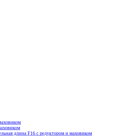
маховиком
маховиком
ьная длина F16 с редуктором и маховиком