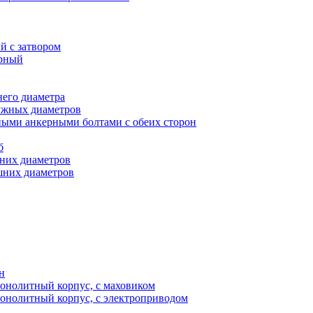
 с затвором
рный
его диаметра
ужных диаметров
ными анкерными болтами с обеих сторон
б
них диаметров
шних диаметров
н
нолитный корпус, с маховиком
олитный корпус, с электроприводом