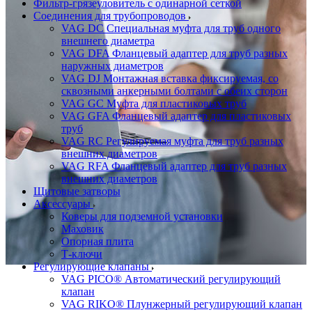
Фильтр-грязеуловитель с одинарной сеткой
Соединения для трубопроводов
VAG DC Специальная муфта для труб одного
внешнего диаметра
VAG DFA Фланцевый адаптер для труб разных
наружных диаметров
VAG DJ Монтажная вставка фиксируемая, со
сквозными анкерными болтами с обеих сторон
VAG GC Муфта для пластиковых труб
VAG GFA Фланцевый адаптер для пластиковых
труб
VAG RC Регулируемая муфта для труб разных
внешних диаметров
VAG RFA Фланцевый адаптер для труб разных
внешних диаметров
Щитовые затворы
Аксессуары
Коверы для подземной установки
Маховик
Опорная плита
Т-ключи
Регулирующие клапаны
VAG PICO® Автоматический регулирующий
клапан
VAG RIKO® Плунжерный регулирующий клапан