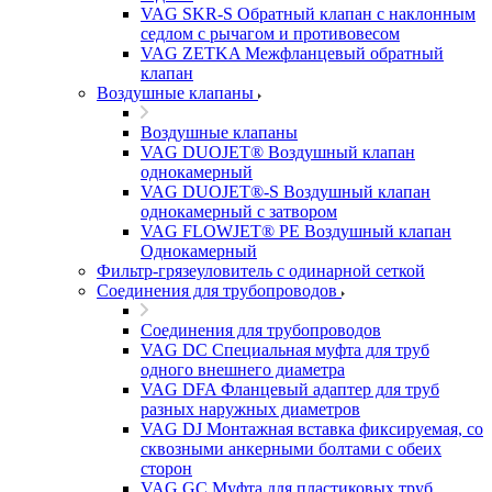
VAG SKR-S Обратный клапан с наклонным
седлом с рычагом и противовесом
VAG ZETKA Межфланцевый обратный
клапан
Воздушные клапаны
Воздушные клапаны
VAG DUOJET® Воздушный клапан
однокамерный
VAG DUOJET®-S Воздушный клапан
однокамерный с затвором
VAG FLOWJET® PE Воздушный клапан
Однокамерный
Фильтр-грязеуловитель с одинарной сеткой
Соединения для трубопроводов
Соединения для трубопроводов
VAG DC Специальная муфта для труб
одного внешнего диаметра
VAG DFA Фланцевый адаптер для труб
разных наружных диаметров
VAG DJ Монтажная вставка фиксируемая, со
сквозными анкерными болтами с обеих
сторон
VAG GC Муфта для пластиковых труб