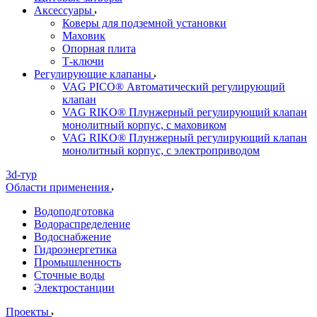
Аксессуары
Коверы для подземной установки
Маховик
Опорная плита
Т-ключи
Регулирующие клапаны
VAG PICO® Автоматический регулирующий
клапан
VAG RIKO® Плунжерный регулирующий клапан
монолитный корпус, с маховиком
VAG RIKO® Плунжерный регулирующий клапан
монолитный корпус, с электроприводом
3d-тур
Области применения
Водоподготовка
Водораспределение
Водоснабжение
Гидроэнергетика
Промышленность
Сточные воды
Электростанции
Проекты