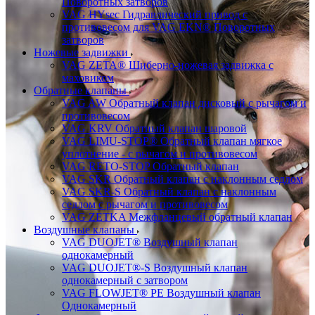
Поворотных затворов
VAG HYsec Гидравлический привод с
противовесом для VAG EKN® Поворотных
затворов
Ножевые задвижки
VAG ZETA® Шиберно-ножевая задвижка с
маховиком
Обратные клапаны
VAG AW Обратный клапан дисковый с рычагом и
противовесом
VAG KRV Обратный клапан шаровой
VAG LIMU-STOP® Обратный клапан мягкое
уплотнение - с рычагом и противовесом
VAG RETO-STOP Обратный клапан
VAG SKR Обратный клапан с наклонным седлом
VAG SKR-S Обратный клапан с наклонным
седлом с рычагом и противовесом
VAG ZETKA Межфланцевый обратный клапан
Воздушные клапаны
VAG DUOJET® Воздушный клапан
однокамерный
VAG DUOJET®-S Воздушный клапан
однокамерный с затвором
VAG FLOWJET® PE Воздушный клапан
Однокамерный