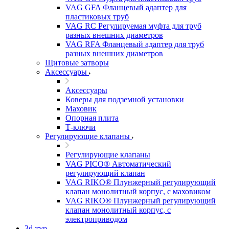
VAG GFA Фланцевый адаптер для
пластиковых труб
VAG RC Регулируемая муфта для труб
разных внешних диаметров
VAG RFA Фланцевый адаптер для труб
разных внешних диаметров
Щитовые затворы
Аксессуары
Аксессуары
Коверы для подземной установки
Маховик
Опорная плита
Т-ключи
Регулирующие клапаны
Регулирующие клапаны
VAG PICO® Автоматический
регулирующий клапан
VAG RIKO® Плунжерный регулирующий
клапан монолитный корпус, с маховиком
VAG RIKO® Плунжерный регулирующий
клапан монолитный корпус, с
электроприводом
3d-тур