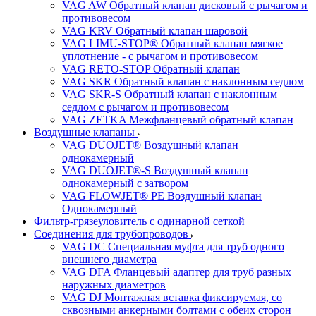
VAG AW Обратный клапан дисковый с рычагом и
противовесом
VAG KRV Обратный клапан шаровой
VAG LIMU-STOP® Обратный клапан мягкое
уплотнение - с рычагом и противовесом
VAG RETO-STOP Обратный клапан
VAG SKR Обратный клапан с наклонным седлом
VAG SKR-S Обратный клапан с наклонным
седлом с рычагом и противовесом
VAG ZETKA Межфланцевый обратный клапан
Воздушные клапаны
VAG DUOJET® Воздушный клапан
однокамерный
VAG DUOJET®-S Воздушный клапан
однокамерный с затвором
VAG FLOWJET® PE Воздушный клапан
Однокамерный
Фильтр-грязеуловитель с одинарной сеткой
Соединения для трубопроводов
VAG DC Специальная муфта для труб одного
внешнего диаметра
VAG DFA Фланцевый адаптер для труб разных
наружных диаметров
VAG DJ Монтажная вставка фиксируемая, со
сквозными анкерными болтами с обеих сторон