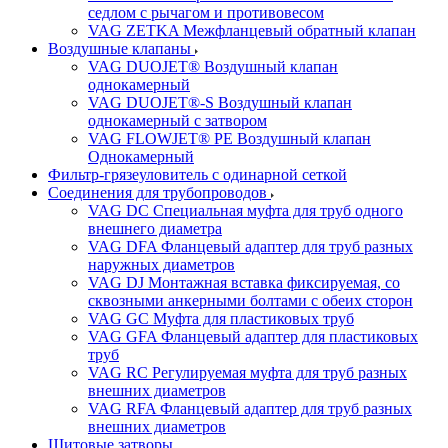
седлом с рычагом и противовесом
VAG ZETKA Межфланцевый обратный клапан
Воздушные клапаны
VAG DUOJET® Воздушный клапан
однокамерный
VAG DUOJET®-S Воздушный клапан
однокамерный с затвором
VAG FLOWJET® PE Воздушный клапан
Однокамерный
Фильтр-грязеуловитель с одинарной сеткой
Соединения для трубопроводов
VAG DC Специальная муфта для труб одного
внешнего диаметра
VAG DFA Фланцевый адаптер для труб разных
наружных диаметров
VAG DJ Монтажная вставка фиксируемая, со
сквозными анкерными болтами с обеих сторон
VAG GC Муфта для пластиковых труб
VAG GFA Фланцевый адаптер для пластиковых
труб
VAG RC Регулируемая муфта для труб разных
внешних диаметров
VAG RFA Фланцевый адаптер для труб разных
внешних диаметров
Щитовые затворы