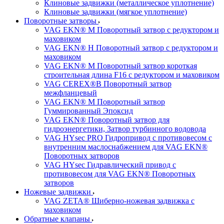
Клиновые задвижки (металлическое уплотнение)
Клиновые задвижки (мягкое уплотнение)
Поворотные затворы
VAG EKN® M Поворотный затвор с редуктором и
маховиком
VAG EKN® H Поворотный затвор с редуктором и
маховиком
VAG EKN® M Поворотный затвор короткая
строительная длина F16 с редуктором и маховиком
VAG CEREX®B Поворотный затвор
межфланцевый
VAG EKN® M Поворотный затвор
Гуммированный Эпоксид
VAG EKN® Поворотный затвор для
гидроэнергетики, Затвор турбинного водовода
VAG HYsec PRO Гидропривод с противовесом с
внутренним маслоснабжением для VAG EKN®
Поворотных затворов
VAG HYsec Гидравлический привод с
противовесом для VAG EKN® Поворотных
затворов
Ножевые задвижки
VAG ZETA® Шиберно-ножевая задвижка с
маховиком
Обратные клапаны