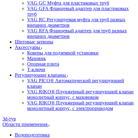
VAG GC Муфта для пластиковых труб
VAG GFA Фланцевый адаптер для пластиковых
труб
VAG RC Регулируемая муфта для труб разных
внешних диаметров
VAG RFA Фланцевый адаптер для труб разных
внешних диаметров
Щитовые затворы
Аксессуары
Коверы для подземной установки
Маховик
Опорная плита
Т-ключи
Регулирующие клапаны
VAG PICO® Автоматический регулирующий
клапан
VAG RIKO® Плунжерный регулирующий клапан
монолитный корпус, с маховиком
VAG RIKO® Плунжерный регулирующий клапан
монолитный корпус, с электроприводом
3d-тур
Области применения
Водоподготовка