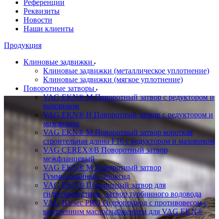
Референции
Реквизиты
Новости
Наши клиенты
Продукция
Клиновые задвижки
Клиновые задвижки (металлическое уплотнение)
Клиновые задвижки (мягкое уплотнение)
Поворотные затворы
VAG EKN® M Поворотный затвор с редуктором и
маховиком
VAG EKN® H Поворотный затвор с редуктором и
маховиком
VAG EKN® M Поворотный затвор короткая
строительная длина F16 с редуктором и маховиком
VAG CEREX®B Поворотный затвор
межфланцевый
VAG EKN® M Поворотный затвор
Гуммированный Эпоксид
VAG EKN® Поворотный затвор для
гидроэнергетики, Затвор турбинного водовода
VAG HYsec PRO Гидропривод с противовесом с
внутренним маслоснабжением для VAG EKN®