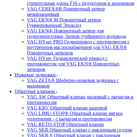
строительная длина F16 с редуктором и маховиком
VAG CEREX®B Поворотный затвор
межфланцевый
VAG EKN® M Поворотный затвор
Гуммированный Эпоксид
VAG EKN® Поворотный затвор для
гидроэнергетики, Затвор турбинного водовода
VAG HYsec PRO Гидропривод с противовесом с
внутренним маслоснабжением для VAG EKN®
Поворотных затворов
VAG HYsec Гидравлический привод с
противовесом для VAG EKN® Поворотных
затворов
Ножевые задвижки
VAG ZETA® Шиберно-ножевая задвижка с
маховиком
Обратные клапаны
VAG AW Обратный клапан дисковый с рычагом и
противовесом
VAG KRV Обратный клапан шаровой
VAG LIMU-STOP® Обратный клапан мягкое
уплотнение - с рычагом и противовесом
VAG RETO-STOP Обратный клапан
VAG SKR Обратный клапан с наклонным седлом
VAG SKR-S Обратный клапан с наклонным