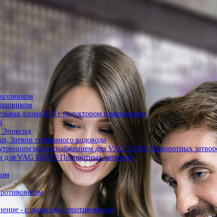
маховиком
маховиком
ьная длина F16 с редуктором и маховиком
й
 Эпоксид
, Затвор турбинного водовода
нутренним маслоснабжением для VAG EKN® Поворотных затвор
ом для VAG EKN® Поворотных затворов
ком
противовесом
ние - с рычагом и противовесом