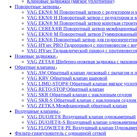
Клиновые задвижки (мягкое уплотнение)
Поворотные затворы
VAG EKN® M Поворотный затвор с редуктором и 
VAG EKN® H Поворотный затвор с редуктором и 
VAG EKN® M Поворотный затвор короткая строител
VAG CEREX®B Поворотный затвор межфланцевы
VAG EKN® M Поворотный затвор Гуммированный
VAG EKN® Поворотный затвор для гидроэнергетики
VAG HYsec PRO Гидропривод с противовесом с в
VAG HYsec Гидравлический привод с противовес
Ножевые задвижки
VAG ZETA® Шиберно-ножевая задвижка с махови
Обратные клапаны
VAG AW Обратный клапан дисковый с рычагом и 
VAG KRV Обратный клапан шаровой
VAG LIMU-STOP® Обратный клапан мягкое уплотне
VAG RETO-STOP Обратный клапан
VAG SKR Обратный клапан с наклонным седлом
VAG SKR-S Обратный клапан с наклонным седлом 
VAG ZETKA Межфланцевый обратный клапан
Воздушные клапаны
VAG DUOJET® Воздушный клапан однокамерный
VAG DUOJET®-S Воздушный клапан однокамерный
VAG FLOWJET® PE Воздушный клапан Однокаме
Фильтр-грязеуловитель с одинарной сеткой