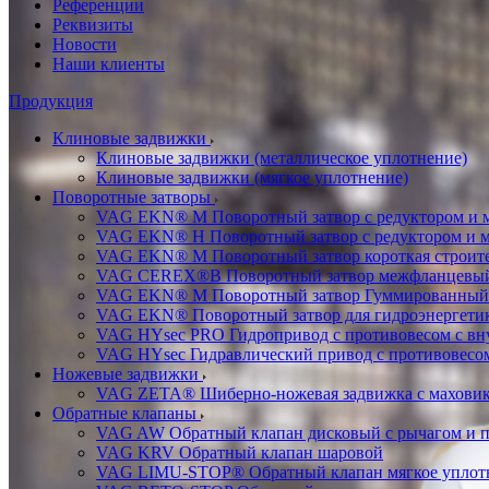
Референции
Реквизиты
Новости
Наши клиенты
Продукция
Клиновые задвижки
Клиновые задвижки (металлическое уплотнение)
Клиновые задвижки (мягкое уплотнение)
Поворотные затворы
VAG EKN® M Поворотный затвор с редуктором и 
VAG EKN® H Поворотный затвор с редуктором и 
VAG EKN® M Поворотный затвор короткая строител
VAG CEREX®B Поворотный затвор межфланцевы
VAG EKN® M Поворотный затвор Гуммированный
VAG EKN® Поворотный затвор для гидроэнергетики
VAG HYsec PRO Гидропривод с противовесом с в
VAG HYsec Гидравлический привод с противовес
Ножевые задвижки
VAG ZETA® Шиберно-ножевая задвижка с махови
Обратные клапаны
VAG AW Обратный клапан дисковый с рычагом и 
VAG KRV Обратный клапан шаровой
VAG LIMU-STOP® Обратный клапан мягкое уплотне