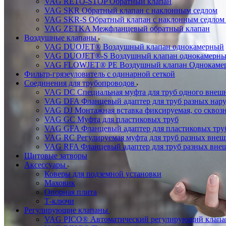
VAG RETO-STOP Обратный клапан
VAG SKR Обратный клапан с наклонным седлом
VAG SKR-S Обратный клапан с наклонным седлом 
VAG ZETKA Межфланцевый обратный клапан
Воздушные клапаны
VAG DUOJET® Воздушный клапан однокамерный
VAG DUOJET®-S Воздушный клапан однокамерный
VAG FLOWJET® PE Воздушный клапан Однокаме
Фильтр-грязеуловитель с одинарной сеткой
Соединения для трубопроводов
VAG DC Специальная муфта для труб одного внешн
VAG DFA Фланцевый адаптер для труб разных нар
VAG DJ Монтажная вставка фиксируемая, со сквоз
VAG GC Муфта для пластиковых труб
VAG GFA Фланцевый адаптер для пластиковых тру
VAG RC Регулируемая муфта для труб разных внеш
VAG RFA Фланцевый адаптер для труб разных вне
Щитовые затворы
Аксессуары
Коверы для подземной установки
Маховик
Опорная плита
Т-ключи
Регулирующие клапаны
VAG PICO® Автоматический регулирующий клапа