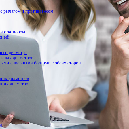
с рычагом и противовесом
 с затвором
рный
его диаметра
ужных диаметров
ными анкерными болтами с обеих сторон
б
них диаметров
шних диаметров
н