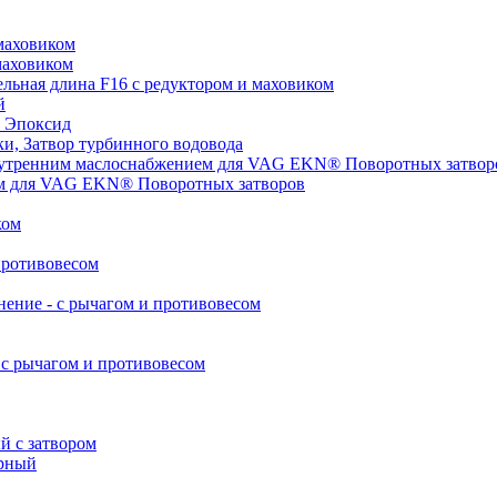
маховиком
маховиком
ьная длина F16 с редуктором и маховиком
й
 Эпоксид
, Затвор турбинного водовода
нутренним маслоснабжением для VAG EKN® Поворотных затвор
ом для VAG EKN® Поворотных затворов
ком
противовесом
ние - с рычагом и противовесом
с рычагом и противовесом
 с затвором
рный