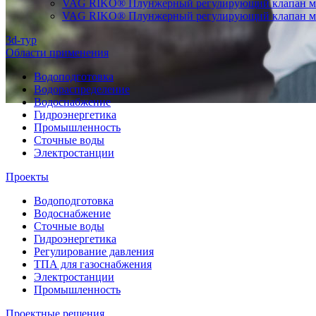
VAG RIKO® Плунжерный регулирующий клапан мо
VAG RIKO® Плунжерный регулирующий клапан мон
3d-тур
Области применения
Водоподготовка
Водораспределение
Водоснабжение
Гидроэнергетика
Промышленность
Сточные воды
Электростанции
Проекты
Водоподготовка
Водоснабжение
Сточные воды
Гидроэнергетика
Регулирование давления
ТПА для газоснабжения
Электростанции
Промышленность
Проектные решения