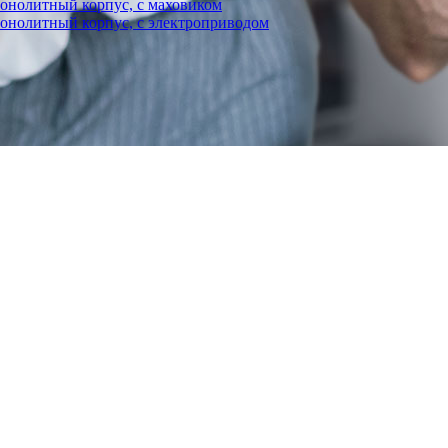
нолитный корпус, с маховиком
олитный корпус, с электроприводом